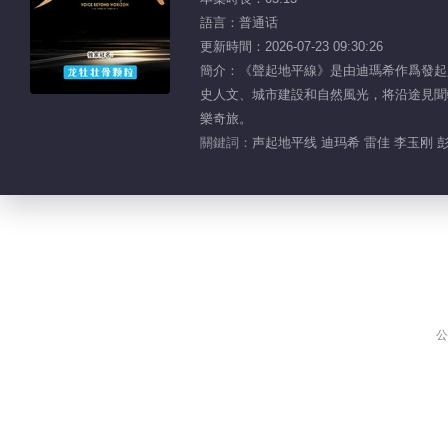
語言：普通话
更新時間：2026-07-23 09:30:26
簡介：《聲起地平線》是由迪瑪希作爲發起
史人文、城市建設和自然風光，将沿途見聞
樂奇旅。
關鍵詞：
声起地平线 迪玛希 雷佳 李玉刚 
公