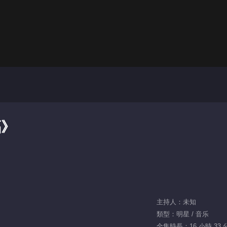
福》
主持人：未知
類型：明星 / 音乐
全集時長：16 小時 33 