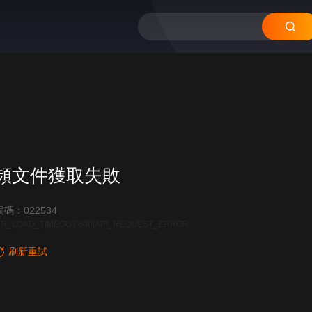
頻文件獲取失敗
碼：022534
R_LOAD_TIMEOUT:600|API_REQUEST_ERROR
刷新重試