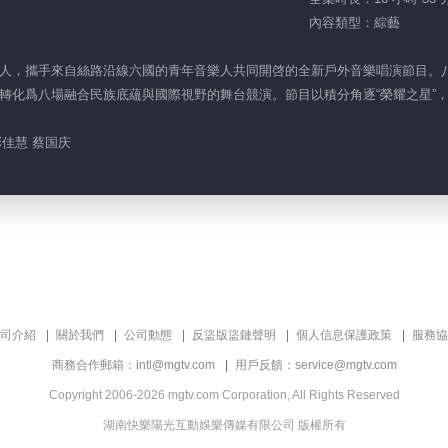
內容類型：綜藝
人，攜手來自絲路沿線六國的青年音樂人共同開啓的全新戶外音樂唱演節目。八
轉化爲八場融合民族底蘊與國際視野的舞台競演。節目以積分角逐“榮耀之星”
彭佳慧 蔡国庆
司介紹
關於我們
公司動態
反盜版盜鏈聲明
個人信息保護政策
服務協
商務合作郵箱：intl@mgtv.com
用戶反饋：service@mgtv.com
Copyright 2006-2026 mgtv.com Corporation, All Rights Reserved
湖南快樂陽光互動娛樂傳媒有限公司 版權所有