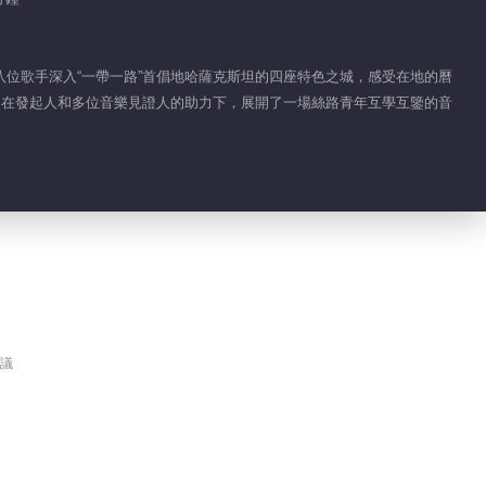
蔡國慶《三百六十五個祝福》
位歌手深入“一帶一路”首倡地哈薩克斯坦的四座特色之城，感受在地的曆
03:13
，在發起人和多位音樂見證人的助力下，展開了一場絲路青年互學互鑒的音
議