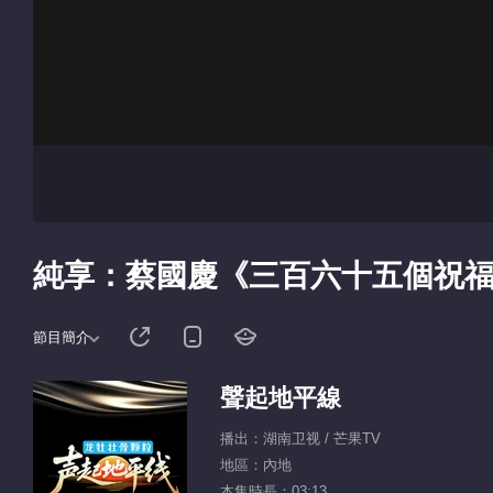
純享：蔡國慶《三百六十五個祝
節目簡介
聲起地平線
播出：湖南卫视 / 芒果TV
地區：內地
本集時長：03:13