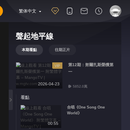
繁体中文
聲起地平線
本期看點
往期正片
第12期：努爾扎斯榮獲第
VIP
一
2026-04-23
5852.0萬
看點
合唱《One Song One
World》
00:55