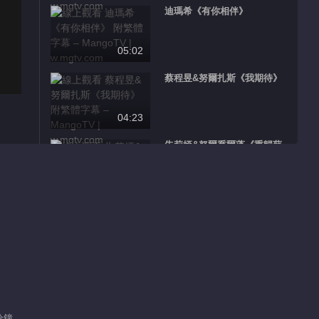
迪瑪希《有你相伴》
05:02
蔡程昱&努爾扎斯《我期待》
04:23
朱莉婭&努爾喬爾蓬《重歸蘇
蓮託》
04:20
李佩玲&王子《愛永不息》
04:05
張曦勻&拉丹珠《鳳皇儀》
04:15
分鐘