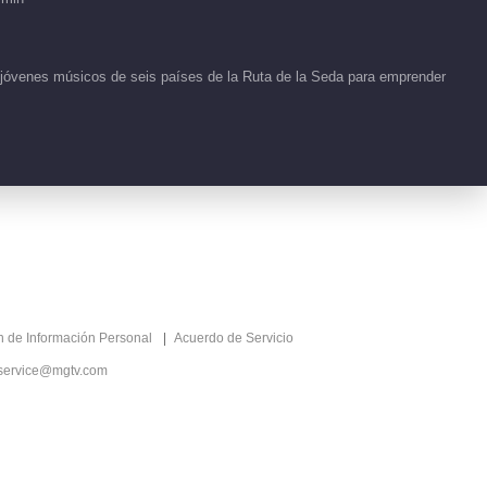
03:30
 jóvenes músicos de seis países de la Ruta de la Seda para emprender
朱莉娅《给父母的信》
04:04
李佩玲《请随意盛开》
03:33
迪玛希《为热爱而活》
ón de Información Personal
Acuerdo de Servicio
03:45
service@mgtv.com