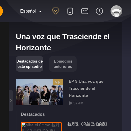
Español
Una voz que Trasciende el
Horizonte
Destacados de
Episodios
este episodio
anteriores
EP 9 Una voz que
VIP
Trasciende el
Horizonte
2026-04-02
57.4M
Destacados
拉丹珠《乌兰巴托的夜》