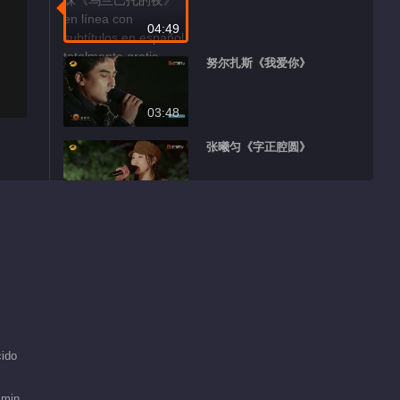
04:49
努尔扎斯《我爱你》
03:48
张曦匀《字正腔圆》
03:38
王子《沉入静默》
03:16
努尔乔尔蓬《游牧之舞》
ido
03:47
蔡程昱《热烈的少年》
 min