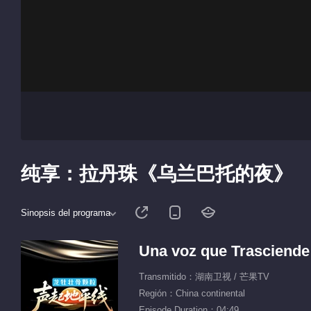
纯享：拉丹珠《乌兰巴托的夜》
Sinopsis del programa
Una voz que Trasciende 
Transmitido：湖南卫视 / 芒果TV
Región：China continental
Episode Duration：04:49