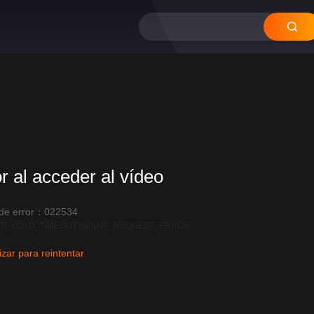
or al acceder al vídeo
 de error：022534
R_LOAD_TIMEOUT:600|API_REQUEST_ERROR
izar para reintentar