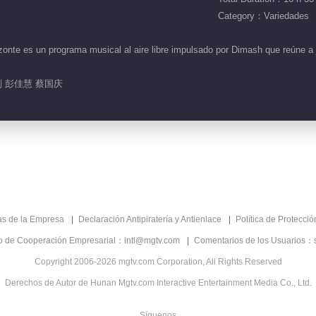
Category：Variedades
onte es un programa musical al aire libre impulsado por Dimash que reúne a
 彭佳慧 蔡国庆
as de la Empresa
Declaración Antipiratería y Antienlace
Política de Protecci
co de Cooperación Empresarial：intl@mgtv.com
Comentarios de los Usuarios：
Copyright 2006-2026 mgtv.com Corporation, All Rights Reserved
Derechos de Autor de Hunan Mgtv.com Interactive Entertainment Media Co., Ltd.
Síguenos