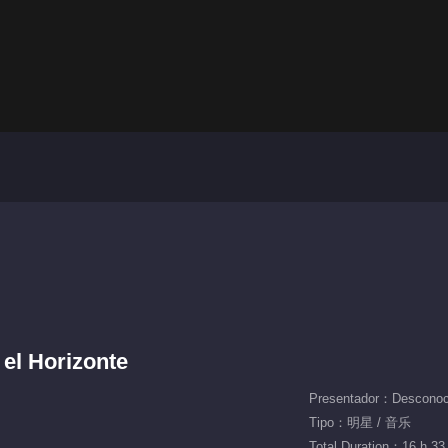
el Horizonte
Presentador：Desconoc
Tipo：明星 / 音乐
Total Duration：16 h 33