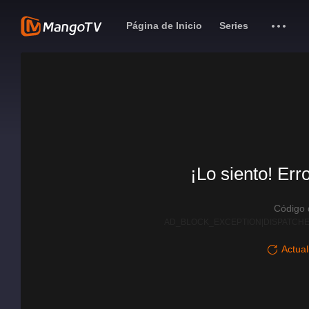
Página de Inicio
Series
¡Lo siento! Err
Código
AD_BLOCK_EXCEPTION|DISPATCHE
Actual