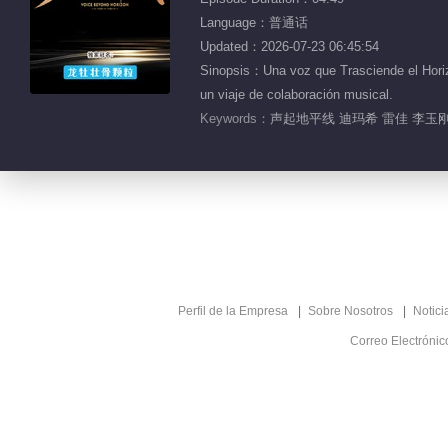
Language：普通话
Updated：2026-07-23 06:45:54
Sinopsis：Una voz que Trasciende el Horiz
un viaje de colaboración musical.
Keywords：
声起地平线 迪玛希 雷佳 李玉刚
Perfil de la Empresa
Sobre Nosotros
Notici
Correo Electróni