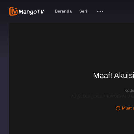
Beranda
Seri
Maaf! Akuisi
Kode
AD_BLOCK_EXCEPTION|DISPATCHE
Muat u