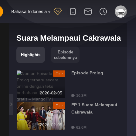
Bahasa Indonesia
Suara Melampaui Cakrawala
Episode
Highlights
sebelumnya
Episode Prolog
Fitur
2026-02-05
10.3M
EP 1 Suara Melampaui
Fitur
Cakrawala
2026-02-05
62.0M