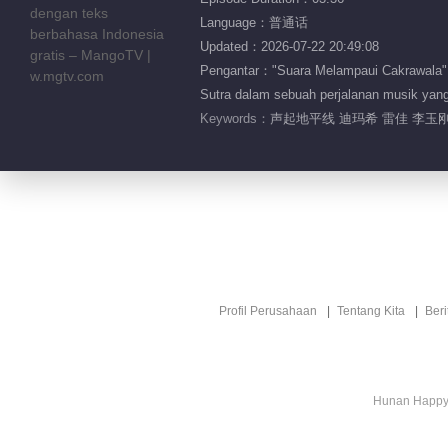
Language：普通话
Updated：2026-07-22 20:49:08
Pengantar："Suara Melampaui Cakrawala" a
Sutra dalam sebuah perjalanan musik yang
Keywords：
声起地平线 迪玛希 雷佳 李玉刚
Profil Perusahaan
Tentang Kita
Ber
Hunan Happy 