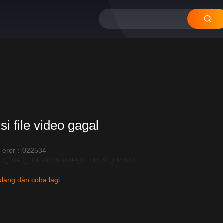
si file video gagal
 eror：022534
R_LOAD_TIMEOUT:600|API_REQUEST_ERROR
lang dan coba lagi