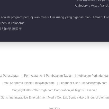
Category：Acara Variet
dalah program pertunjukan musik luar ruang yang digagas oleh Dimash. Pro
 penuh kolaborasi.
 彭佳慧 蔡国庆
ita Perusahaan
Pernyataan Anti-Pembajakan Tautan
Kebijakan Perlindunga
Email Kooperasi Bisnis：intl@mgtv.com
Feedback User：service@mgtv.com
Copyright 2006-2026 mgtv.com Corporation, All Rights Reserved
Sunshine Interactive Entertainment Media Co., Ltd. Semua Hak dilindungi oleh u
Ikuti Kita