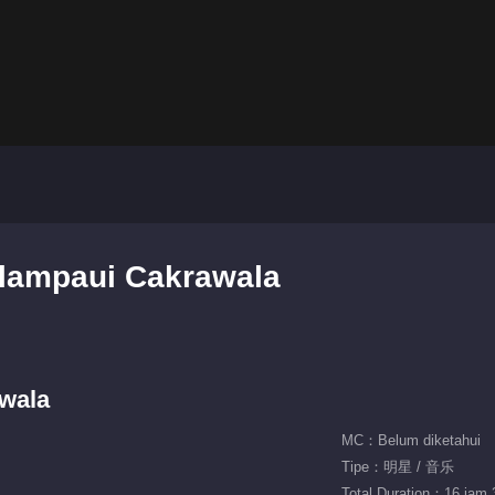
elampaui Cakrawala
wala
MC：Belum diketahui
Tipe：明星 / 音乐
Total Duration：16 jam 