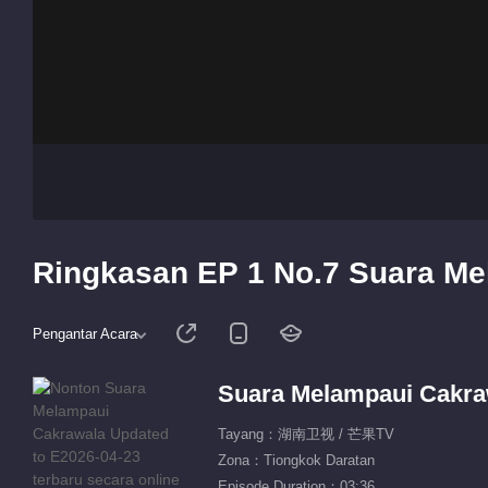
Ringkasan EP 1 No.7 Suara M
Pengantar Acara
Suara Melampaui Cakra
Tayang：湖南卫视 / 芒果TV
Zona：Tiongkok Daratan
Episode Duration：03:36