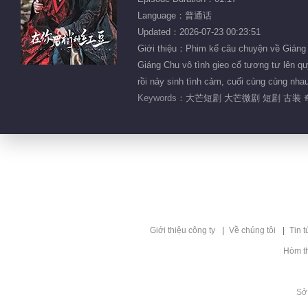
Language：普通话
Updated：2026-07-23 00:23:51
Giới thiệu：Phim kể câu chuyện về Giáng 
Giáng Chu vô tình gieo cổ tương tư lên q
rồi nảy sinh tình cảm, cuối cùng cùng n
Keywords：
大芒短剧 大芒微剧 短剧 古装 
Giới thiệu công ty
Về chúng tôi
Tin t
Hòm t
Sở