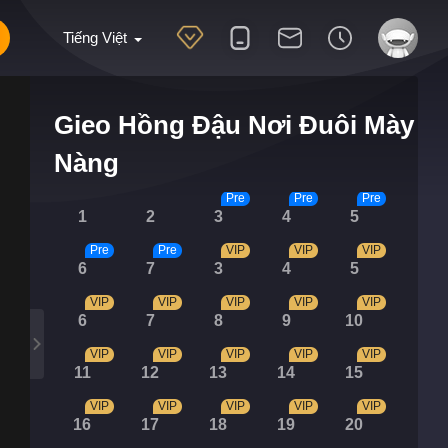
Tiếng Việt
Gieo Hồng Đậu Nơi Đuôi Mày
Nàng
Pre
Pre
Pre
1
2
3
4
5
Pre
Pre
VIP
VIP
VIP
6
7
3
4
5
VIP
VIP
VIP
VIP
VIP
6
7
8
9
10
VIP
VIP
VIP
VIP
VIP
11
12
13
14
15
VIP
VIP
VIP
VIP
VIP
16
17
18
19
20