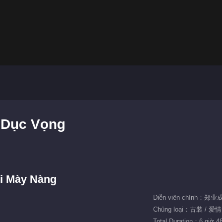
m Dục Vọng
i Mày Nàng
Diễn viên chính：郑
Chủng loại：古装 / 爱情
Total Duration：6 giờ 4