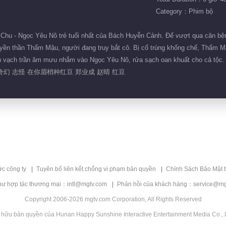
Category：Phim bộ
Chu - Ngọc Yêu Nô trẻ tuổi nhất của Bách Huyễn Cảnh. Để vượt qua căn bệnh
uyền thần Thẩm Mậu, người đang truy bắt cô. Bị cổ trùng khống chế, Thẩm Mậ
hau vạch trần âm mưu nhắm vào Ngọc Yêu Nô, rửa sạch oan khuất cho cả tộc
奇幻 志怪 在你眉梢种红豆 郑业成 赵晴 红豆
ức công ty
Tuyên bố liên kết chống vi phạm bản quyền
Chính Sách Bảo Mật 
hư hợp tác thương mại：intl@mgtv.com
Phản hồi của khách hàng：service@mg
Copyright 2006-2026 mgtv.com Corporation, All Rights Reserved
 hữu bản quyền của Hunan Happy Sunshine Interactive Entertainment Media Co., L