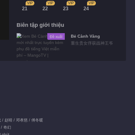
VIP
VIP
VIP
VIP
21
22
23
24
Biên tập giới thiệu
Bẻ Cành Vàng
Đề xuất
重生贵女俘获战神王爷
Highlights
Tin bên lề EP 1
No.94 Hạt Mầm Dục
Vọng
00:55
Tin bên lề EP 1
业成 / 赵晴 / 邓孝慈 / 傅冬暖
No.95 Hạt Mầm Dục
 / 奇幻
Vọng
00:51
8 phút