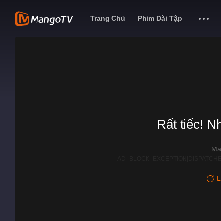
Trang Chủ
Phim Dài Tập
Rất tiếc! N
Mã
AD_BLOCK_EXCEPTION|DISPATCHE
L