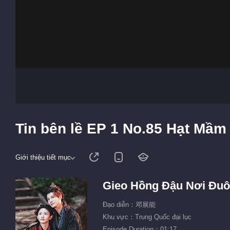
Tin bên lề EP 1 No.85 Hạt Mầ
Giới thiệu tiết mục
Gieo Hồng Đậu Nơi Đuô
Đạo diễn：邓展能
Khu vực：Trung Quốc đại lục
Episode Duration：01:17