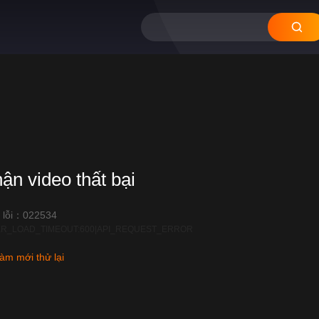
hận video thất bại
 lỗi：022534
R_LOAD_TIMEOUT:600|API_REQUEST_ERROR
àm mới thử lại