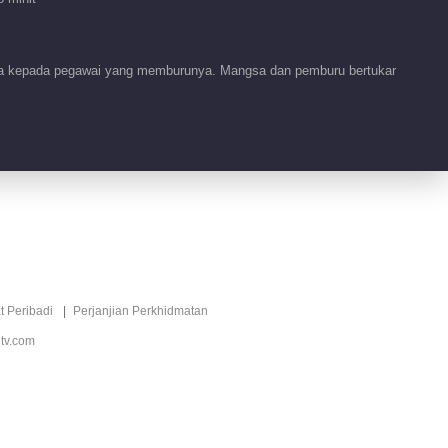
Benih Keinginan
00:51
nta kepada pegawai yang memburunya. Mangsa dan pemburu bertukar
Tidbit EP 1 No.93
Benih Keinginan
77:53
Tidbit EP 1 No.92
Benih Keinginan
00:59
Tidbit EP 1 No.91
t Peribadi
Perjanjian Perkhidmatan
Benih Keinginan
tv.com
00:52
Tidbit EP 1 No.90
Benih Keinginan