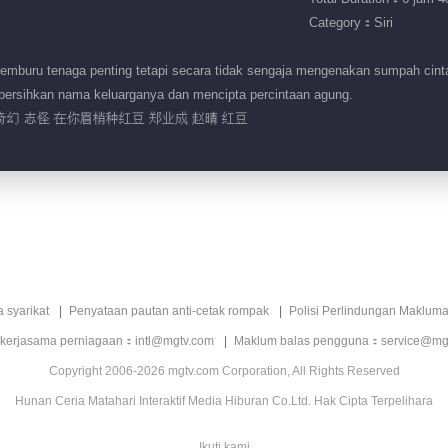
Category：Siri
emburu tenaga penting tetapi secara tidak sengaja mengenakan sumpah ci
bersihkan nama keluarganya dan mencipta percintaan agung.
奇幻 志怪 在你眉梢种红豆 郑业成 赵晴 红豆
a syarikat
Penyataan pautan anti-cetak rompak
Polisi Perlindungan Makluma
 kerjasama perniagaan：intl@mgtv.com
Maklum balas pengguna：service@mg
Copyright 2006-2026 mgtv.com Corporation, All Rights Reserved
Hunan Ceria Matahari Interaktif Media Hiburan Co.Ltd. Hak Cipta Terpelihara
Ikuti kami