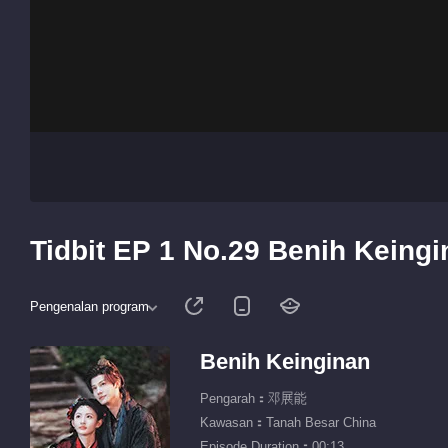
Tidbit EP 1 No.29 Benih Keing
Pengenalan program
Benih Keinginan
Pengarah：邓展能
Kawasan：Tanah Besar China
Episode Duration：00:13