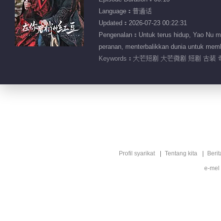
Language：普通话
Updated：2026-07-23 00:22:31
Pengenalan：Untuk terus hidup, Yao Nu m
peranan, menterbalikkan dunia untuk mem
Keywords：
大芒短剧 大芒微剧 短剧 古装 
Profil syarikat
Tentang kita
Berit
e-mel