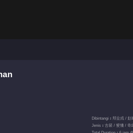
inan
Dibintangi：郑业成 / 
Jenis：古装 / 爱情 / 奇
Total Duration：6 jam 48