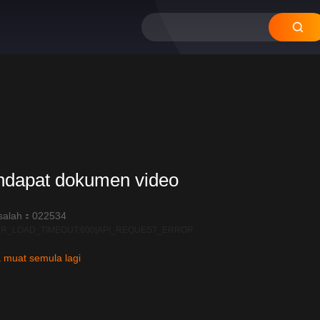
ndapat dokumen video
salah：022534
R_LOAD_TIMEOUT:600|API_REQUEST_ERROR
 muat semula lagi