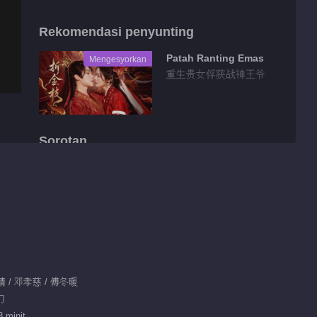
Rekomendasi penyunting
Patah Ranting Emas
Mengesyorkan
重生贵女俘获战神王爷
Sorotan
Tidbit EP 1 No.29
Benih Keinginan
00:13
Tidbit EP 1 No.94
Benih Keinginan
赵晴 / 邓孝慈 / 傅冬暖
00:55
幻
Tidbit EP 1 No.95
 minit