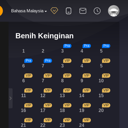
Bahasa Malaysia
Benih Keinginan
Pra
Pra
Pra
1
2
3
4
5
Pra
Pra
VIP
VIP
VIP
6
7
3
4
5
VIP
VIP
VIP
VIP
VIP
6
7
8
9
10
VIP
VIP
VIP
VIP
VIP
11
12
13
14
15
VIP
VIP
VIP
VIP
VIP
16
17
18
19
20
VIP
VIP
VIP
VIP
21
22
23
24