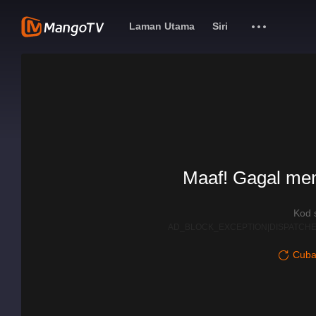
Laman Utama
Siri
Maaf! Gagal me
Kod 
AD_BLOCK_EXCEPTION|DISPATCHE
Cuba