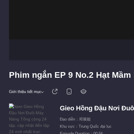
Phim ngắn EP 9 No.2 Hạt Mầm
Giới thiệu tiết mục
Gieo Hồng Đậu Nơi Đuô
Đạo diễn：邓展能
Khu vực：Trung Quốc đại lục
Episode Duration：00:56