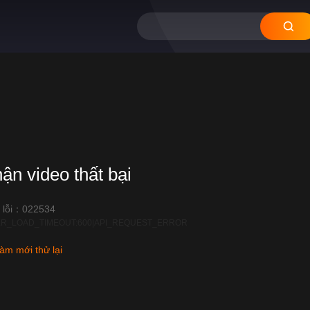
hận video thất bại
 lỗi：022534
R_LOAD_TIMEOUT:600|API_REQUEST_ERROR
àm mới thử lại