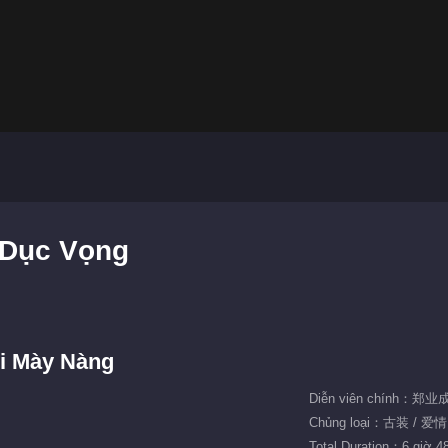
 Dục Vọng
i Mày Nàng
Diễn viên chính：郑
Chủng loại：古装 / 爱情
Total Duration：6 giờ 4