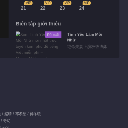
VIP
VIP
VIP
VIP
21
22
23
24
Biên tập giới thiệu
Tình Yêu Làm Mồi
Đề xuất
Nhử
绝命夫妻上演极致博弈
Highlights
Phim ngắn EP 9
No.2 Hạt Mầm Dục
Vọng
00:56
Tin bên lề EP 1
业成 / 赵晴 / 邓孝慈 / 傅冬暖
No.94 Hạt Mầm Dục
 / 奇幻
Vọng
00:55
8 phút