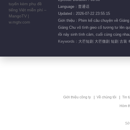
Language：普通话
Updated：2026-07-22 23:55:15
Giới thiệu：Phim kể câu chuyện về Giáng 
Giáng Chu vô tình gieo cổ tương tư lên q
rồi nảy sinh tình cảm, cuối cùng cùng n
Keywords：
大芒短剧 大芒微剧 短剧 古装 
Giới thiệu công ty
Về chúng tôi
Tin t
Hòm t
Sở