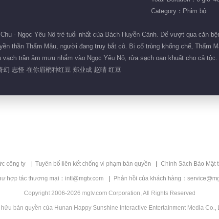
Category：Phim bộ
Chu - Ngọc Yêu Nô trẻ tuổi nhất của Bách Huyễn Cảnh. Để vượt qua căn bệnh
uyền thần Thẩm Mậu, người đang truy bắt cô. Bị cổ trùng khống chế, Thẩm Mậ
hau vạch trần âm mưu nhắm vào Ngọc Yêu Nô, rửa sạch oan khuất cho cả tộc
奇幻 志怪 在你眉梢种红豆 郑业成 赵晴 红豆
ức công ty
Tuyên bố liên kết chống vi phạm bản quyền
Chính Sách Bảo Mật 
hư hợp tác thương mại：intl@mgtv.com
Phản hồi của khách hàng：service@mg
Copyright 2006-2026 mgtv.com Corporation, All Rights Reserved
 hữu bản quyền của Hunan Happy Sunshine Interactive Entertainment Media Co., L