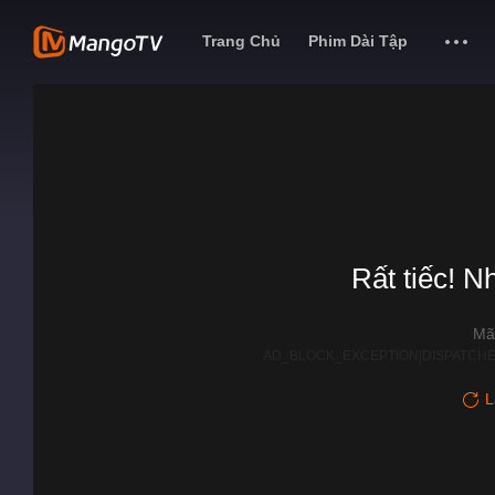
Trang Chủ
Phim Dài Tập
Rất tiếc! N
Mã
AD_BLOCK_EXCEPTION|DISPATCHE
L