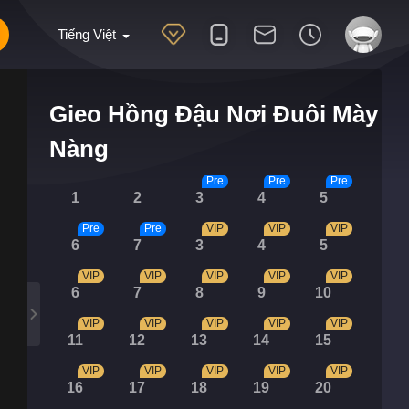
Tiếng Việt
Gieo Hồng Đậu Nơi Đuôi Mày
Nàng
Pre
Pre
Pre
1
2
3
4
5
Pre
Pre
VIP
VIP
VIP
6
7
3
4
5
VIP
VIP
VIP
VIP
VIP
6
7
8
9
10
VIP
VIP
VIP
VIP
VIP
11
12
13
14
15
VIP
VIP
VIP
VIP
VIP
16
17
18
19
20