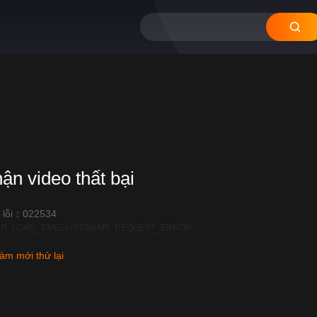
hận video thất bại
 lỗi：022534
R_LOAD_TIMEOUT:600|API_REQUEST_ERROR
àm mới thử lại