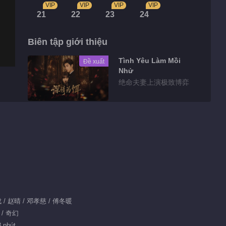
VIP
VIP
VIP
VIP
21
22
23
24
Biên tập giới thiệu
Tình Yêu Làm Mồi
Đề xuất
Nhử
绝命夫妻上演极致博弈
Highlights
Phim ngắn EP 6
No.3 Hạt Mầm Dục
Vọng
00:44
Tin bên lề EP 1
业成 / 赵晴 / 邓孝慈 / 傅冬暖
No.94 Hạt Mầm Dục
 / 奇幻
Vọng
00:55
8 phút