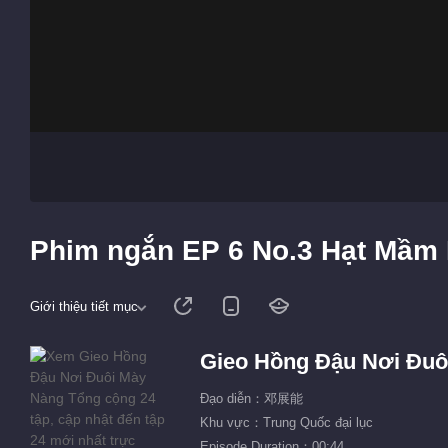
Phim ngắn EP 6 No.3 Hạt Mầm
Giới thiệu tiết mục
Gieo Hồng Đậu Nơi Đuô
Đạo diễn：邓展能
Khu vực：Trung Quốc đại lục
Episode Duration：00:44