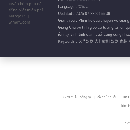
Language：普通话
Updated：2026-07-22 23:55:08
Giới thiệu：Phim kể câu chuyện về Giáng 
Giáng Chu vô tình gieo cổ tương tư lên q
rồi nảy sinh tình cảm, cuối cùng cùng n
Keywords：
大芒短剧 大芒微剧 短剧 古装 
Giới thiệu công ty
Về chúng tôi
Tin t
Hòm t
Sở