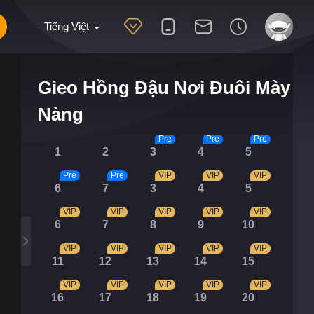
Tiếng Việt
Gieo Hồng Đậu Nơi Đuôi Mày
Nàng
Pre
Pre
Pre
1
2
3
4
5
Pre
Pre
VIP
VIP
VIP
6
7
3
4
5
VIP
VIP
VIP
VIP
VIP
6
7
8
9
10
VIP
VIP
VIP
VIP
VIP
11
12
13
14
15
VIP
VIP
VIP
VIP
VIP
16
17
18
19
20