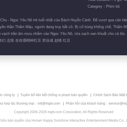
Category：Phim bộ
Chu - Ngọc Yêu Nô trẻ tuổi nhất của Bách Huyễn Cảnh. Để vượt qua căn bệnh
uyền thần Thẩm Mậu, người đang truy bắt cô. Bị cổ trùng khống chế, Thẩm Mậ
hau vạch trần âm mưu nhắm vào Ngọc Yêu Nô, rửa sạch oan khuất cho cả tộc
奇幻 志怪 在你眉梢种红豆 郑业成 赵晴 红豆
ức công ty
Tuyên bố liên kết chống vi phạm bản quyền
Chính Sách Bảo Mật 
hư hợp tác thương mại：intl@mgtv.com
Phản hồi của khách hàng：service@mg
Copyright 2006-2026 mgtv.com Corporation, All Rights Reserved
 hữu bản quyền của Hunan Happy Sunshine Interactive Entertainment Media Co., L