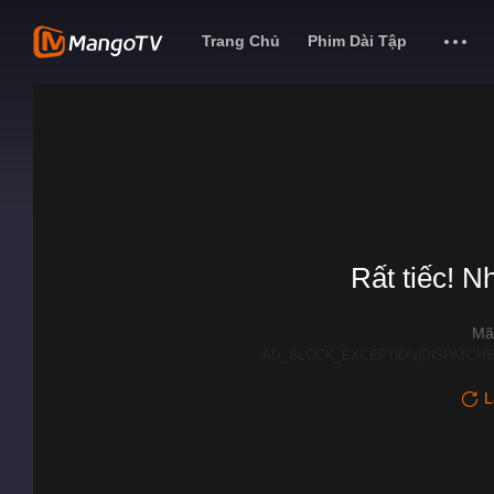
Trang Chủ
Phim Dài Tập
Rất tiếc! N
Mã
AD_BLOCK_EXCEPTION|DISPATCHE
L