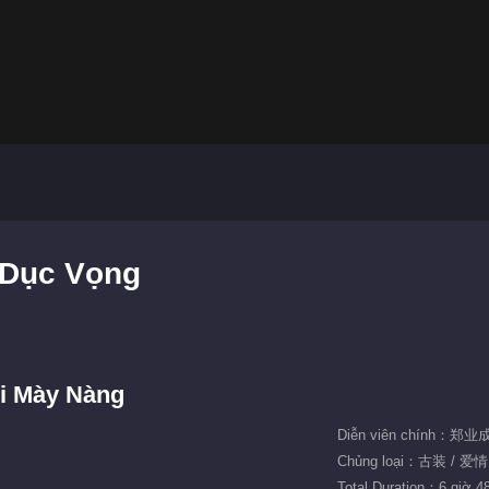
 Dục Vọng
i Mày Nàng
Diễn viên chính：郑
Chủng loại：古装 / 爱情
Total Duration：6 giờ 4