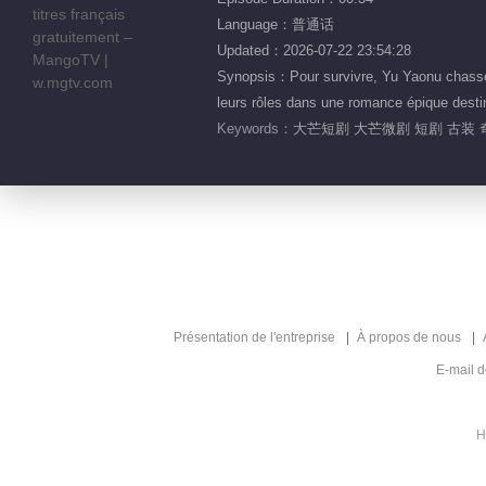
Language：普通话
Updated：2026-07-22 23:54:28
Synopsis：Pour survivre, Yu Yaonu chasse l
leurs rôles dans une romance épique destin
Keywords：
大芒短剧 大芒微剧 短剧 古装 
Présentation de l'entreprise
À propos de nous
E-mail 
H