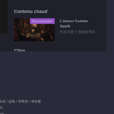
Contenu chaud
L’amour Comme
Recommander
Appât
绝命夫妻上演极致博弈
Clips
Highlight EP 1 No.30
Graines de Désir
Écarlate
00:34
Clips EP 1 No.94
Graines de Désir
Écarlate
：郑业成 / 赵晴 / 邓孝慈 / 傅冬暖
00:55
奇幻
Clips EP 1 No.95
min