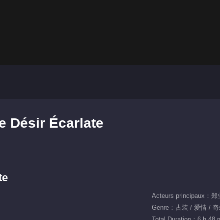
e Désir Écarlate
te
Acteurs principaux
Genre：古装 / 爱情 / 
Total Duration：6 h 48 