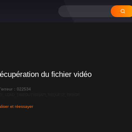
écupération du fichier vidéo
'erreur：022534
R_LOAD_TIMEOUT:600|API_REQUEST_ERROR
liser et réessayer