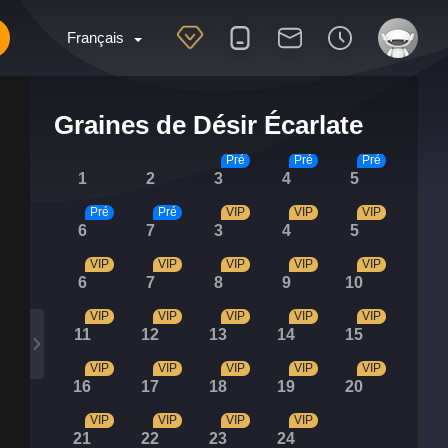
Français
Graines de Désir Écarlate
Pré
Pré
Pré
1
2
3
4
5
Pré
Pré
VIP
VIP
VIP
6
7
3
4
5
VIP
VIP
VIP
VIP
VIP
6
7
8
9
10
VIP
VIP
VIP
VIP
VIP
11
12
13
14
15
VIP
VIP
VIP
VIP
VIP
16
17
18
19
20
VIP
VIP
VIP
VIP
21
22
23
24