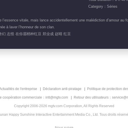
Category：Séries
’essence vitale, mais lance accidentellement une malédiction d’amour au fon
ée à laver l’honneur de son clan.
奇幻 志怪 在你眉梢种红豆 郑业成 赵晴 红豆
Actualités de l'entreprise
Déclaration anti-piratage
Politique de protection de
de coopération commerciale：intl@mgtv.com
Retour des utilisateurs：service@
Copyright 2006-2026 mgtv.com Corporation, All Rights Reserved
unan Happy Sunshine Interactive Entertainment Media Co., Ltd. Tous droits réserv
Nous suivre