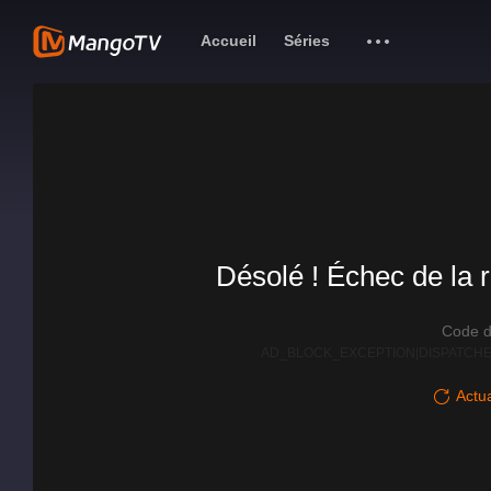
Accueil
Séries
Désolé ! Échec de la r
Code d
AD_BLOCK_EXCEPTION|DISPATCHE
Actua