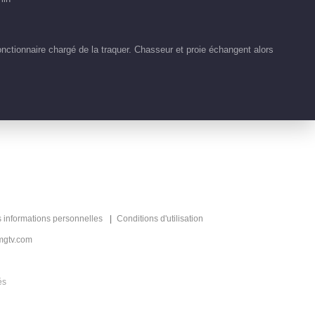
Graines de Désir
Écarlate
00:51
ctionnaire chargé de la traquer. Chasseur et proie échangent alors
Clips EP 1 No.93
Graines de Désir
Écarlate
77:53
Clips EP 1 No.92
Graines de Désir
Écarlate
00:59
Clips EP 1 No.91
s informations personnelles
Conditions d'utilisation
Graines de Désir
mgtv.com
Écarlate
00:52
és
Clips EP 1 No.90
Graines de Désir