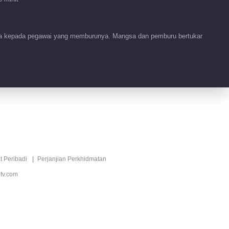
Benih Keinginan
00:51
nta kepada pegawai yang memburunya. Mangsa dan pemburu bertukar
Tidbit EP 1 No.93
Benih Keinginan
77:53
Tidbit EP 1 No.92
Benih Keinginan
00:59
Tidbit EP 1 No.91
t Peribadi
Perjanjian Perkhidmatan
Benih Keinginan
tv.com
00:52
Tidbit EP 1 No.90
Benih Keinginan