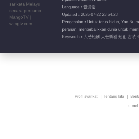
Language：普通话
Updated：2026-07-22 23:54:23
Pengenalan：Untuk terus hidup, Yao Nu m
peranan, menterbalikkan dunia untuk mem
Keywords：
大芒短剧 大芒微剧 短剧 古装 
Profil syarikat
Tentang kita
Berit
e-mel