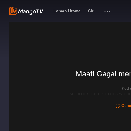
Laman Utama
Siri
Maaf! Gagal me
Kod 
AD_BLOCK_EXCEPTION|DISPATCHE
Cuba