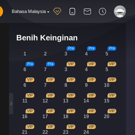
Bahasa Malaysia
Benih Keinginan
Pra
Pra
Pra
1
2
3
4
5
Pra
Pra
VIP
VIP
VIP
6
7
3
4
5
VIP
VIP
VIP
VIP
VIP
6
7
8
9
10
VIP
VIP
VIP
VIP
VIP
11
12
13
14
15
VIP
VIP
VIP
VIP
VIP
16
17
18
19
20
VIP
VIP
VIP
VIP
21
22
23
24