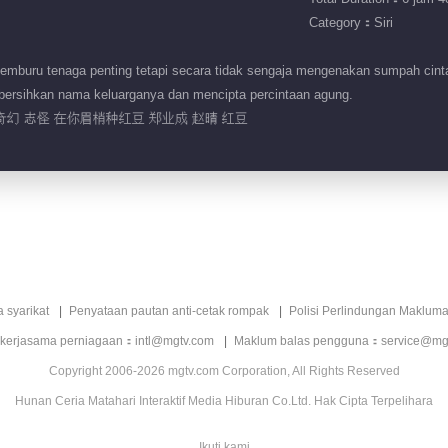
Category：Siri
emburu tenaga penting tetapi secara tidak sengaja mengenakan sumpah ci
bersihkan nama keluarganya dan mencipta percintaan agung.
奇幻 志怪 在你眉梢种红豆 郑业成 赵晴 红豆
a syarikat
Penyataan pautan anti-cetak rompak
Polisi Perlindungan Makluma
 kerjasama perniagaan：intl@mgtv.com
Maklum balas pengguna：service@mg
Copyright 2006-2026 mgtv.com Corporation, All Rights Reserved
Hunan Ceria Matahari Interaktif Media Hiburan Co.Ltd. Hak Cipta Terpelihara
Ikuti kami