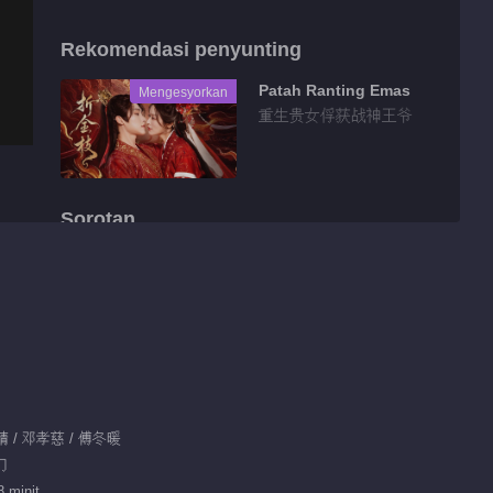
Rekomendasi penyunting
Patah Ranting Emas
Mengesyorkan
重生贵女俘获战神王爷
Sorotan
Video pendek EP 1
No.20 Benih
Keinginan
00:31
Tidbit EP 1 No.94
Benih Keinginan
赵晴 / 邓孝慈 / 傅冬暖
00:55
幻
Tidbit EP 1 No.95
 minit