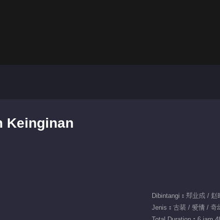
h Keinginan
Dibintangi：郑业成 / 
Jenis：古装 / 爱情 / 奇
Total Duration：6 jam 48