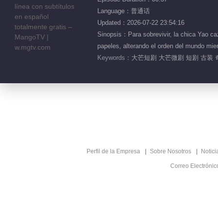
Language：普通话
Updated：2026-07-22 23:54:16
Sinopsis：Para sobrevivir, la chica Yao ca
papeles, alterando el orden del mundo mie
Keywords：
大芒短剧 大芒微剧 短剧 古装 
Perfil de la Empresa
Sobre Nosotros
Notici
Correo Electróni