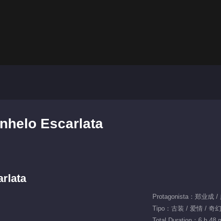
nhelo Escarlata
rlata
Protagonista：郑业成 
Tipo：古装 / 爱情 / 奇
Total Duration：6 h 48 