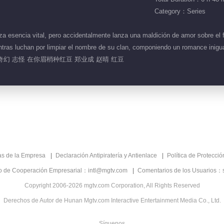
Category：Series
za esencia vital, pero accidentalmente lanza una maldición de amor sobre el 
ntras luchan por limpiar el nombre de su clan, componiendo un romance inigua
奇幻 志怪 在你眉梢种红豆 郑业成 赵晴 红豆
as de la Empresa
Declaración Antipiratería y Antienlace
Política de Protecci
co de Cooperación Empresarial：intl@mgtv.com
Comentarios de los Usuarios：
Copyright 2006-2026 mgtv.com Corporation, All Rights Reserved
Derechos de Autor de Hunan Mgtv.com Interactive Entertainment Media Co., Ltd.
Síguenos