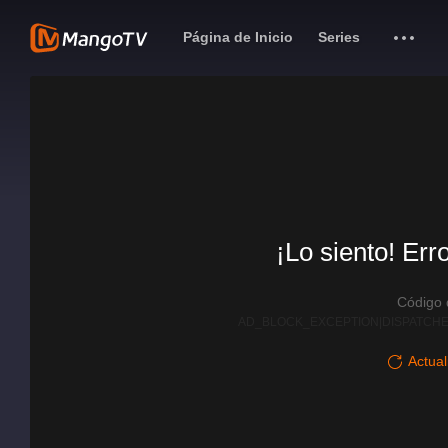
Página de Inicio
Series
¡Lo siento! Err
Código
AD_BLOCK_EXCEPTION|DISPATCHE
Actual