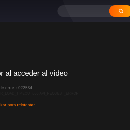
or al acceder al vídeo
 de error：022534
R_LOAD_TIMEOUT:600|API_REQUEST_ERROR
izar para reintentar