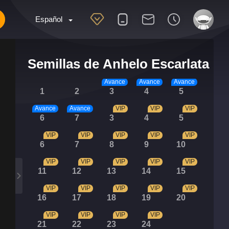
Español
Semillas de Anhelo Escarlata
Avance
Avance
Avance
1
2
3
4
5
Avance
Avance
VIP
VIP
VIP
6
7
3
4
5
VIP
VIP
VIP
VIP
VIP
6
7
8
9
10
VIP
VIP
VIP
VIP
VIP
11
12
13
14
15
VIP
VIP
VIP
VIP
VIP
16
17
18
19
20
VIP
VIP
VIP
VIP
21
22
23
24