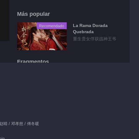
Más popular
La Rama Dorada
Recomendado
Quebrada
重生贵女俘获战神王爷
Fragmentos
Clips EP 1 No.10
Semillas de Anhelo
Escarlata
00:37
Detrás de cámaras
EP 1 No.94 Semillas
de Anhelo Escarlata
/ 赵晴 / 邓孝慈 / 傅冬暖
00:55
幻
Detrás de cámaras
min