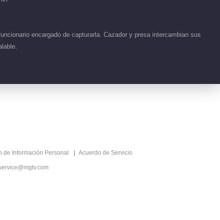
EP 1 No.95 Semillas
de Anhelo Escarlata
00:51
funcionario encargado de capturarla. Cazador y presa intercambian sus
lable.
Detrás de cámaras
EP 1 No.93 Semillas
de Anhelo Escarlata
77:53
Detrás de cámaras
EP 1 No.92 Semillas
de Anhelo Escarlata
00:59
Detrás de cámaras
ón de Información Personal
Acuerdo de Servicio
EP 1 No.91 Semillas
service@mgtv.com
de Anhelo Escarlata
00:52
Detrás de cámaras
EP 1 No.90 Semillas