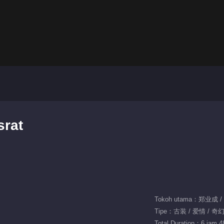
srat
Tokoh utama：郑业成 
Tipe：古装 / 爱情 / 奇
Total Duration：6 jam 4