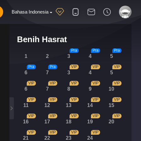
Bahasa Indonesia
Benih Hasrat
Pra
Pra
Pra
1
2
3
4
5
Pra
Pra
VIP
VIP
VIP
6
7
3
4
5
VIP
VIP
VIP
VIP
VIP
6
7
8
9
10
VIP
VIP
VIP
VIP
VIP
11
12
13
14
15
VIP
VIP
VIP
VIP
VIP
16
17
18
19
20
VIP
VIP
VIP
VIP
21
22
23
24