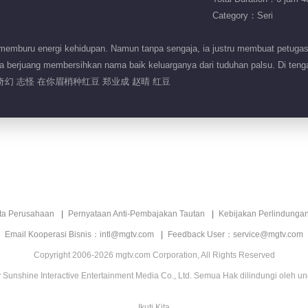
Category：Seri
emburu energi kehidupan. Namun tanpa sengaja, ia justru membuat petuga
 berjuang membersihkan nama baik keluarganya dari tuduhan palsu. Di tengah 
奇幻 志怪 在你眉梢种红豆 郑业成 赵晴 红豆
ita Perusahaan
Pernyataan Anti-Pembajakan Tautan
Kebijakan Perlindunga
Email Kooperasi Bisnis：intl@mgtv.com
Feedback User：service@mgtv.com
Copyright 2006-2026 mgtv.com Corporation, All Rights Reserved
Sunshine Interactive Entertainment Media Co., Ltd. Semua Hak dilindungi oleh u
Ikuti Kita