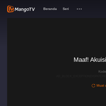
Beranda
Seri
Maaf! Akuisi
Kode
AD_BLOCK_EXCEPTION|DISPATCHE
Muat u