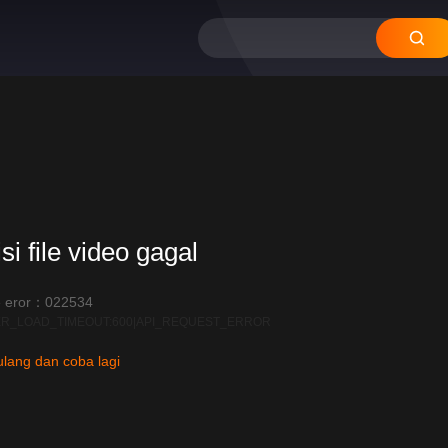
si file video gagal
 eror：022534
R_LOAD_TIMEOUT:600|API_REQUEST_ERROR
lang dan coba lagi