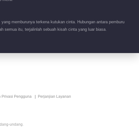
Benih Hasrat
00:51
s yang memburunya terkena kutukan cinta. Hubungan antara pemburu
semua itu, terjalinlah sebuah kisah cinta yang luar biasa.
Fitur EP 1 No.93
Benih Hasrat
77:53
Fitur EP 1 No.92
Benih Hasrat
00:59
Fitur EP 1 No.91
n Privasi Pengguna
Perjanjian Layanan
Benih Hasrat
00:52
ndang-undang.
Fitur EP 1 No.90
Benih Hasrat