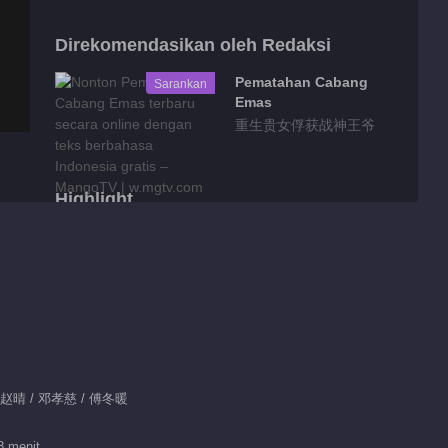
Direkomendasikan oleh Redaksi
Pematahan Cabang
Sarankan
Emas
重生贵女俘获战神王爷
Highlight
Ringkasan EP 1
No.6 Benih Hasrat
00:51
Fitur EP 1 No.94
Benih Hasrat
/ 赵晴 / 邓孝慈 / 傅冬暖
00:55
幻
Fitur EP 1 No.95
8 menit