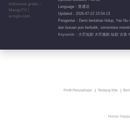
Language：普通话
Updated：2026-07-22 23:54:13
Pengantar：Demi bertahan hidup, Yao Nu m
dan buruan pun berbalik, sementara mereka
Keywords：
大芒短剧 大芒微剧 短剧 古装 
Profil Perusahaan
Tentang Kita
Ber
Hunan Happy 