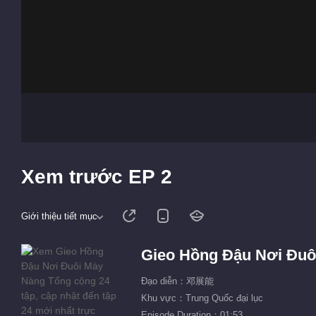
Xem trước EP 2
Giới thiệu tiết mục
Gieo Hồng Đậu Nơi Đuô
Đạo diễn：邓展能
Khu vực：Trung Quốc đại lục
Episode Duration：01:53