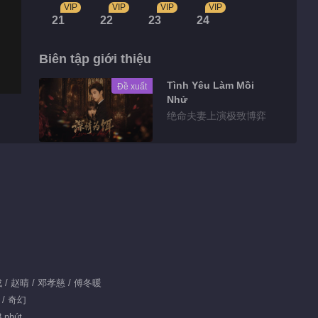
VIP
VIP
VIP
VIP
21
22
23
24
Biên tập giới thiệu
Tình Yêu Làm Mồi
Đề xuất
Nhử
绝命夫妻上演极致博弈
Highlights
Xem trước EP 2
01:53
Tin bên lề EP 1
业成 / 赵晴 / 邓孝慈 / 傅冬暖
No.94 Hạt Mầm Dục
 / 奇幻
Vọng
00:55
8 phút