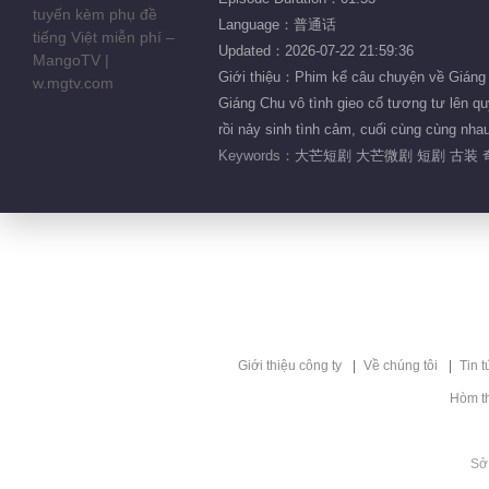
Language：普通话
Updated：2026-07-22 21:59:36
Giới thiệu：Phim kể câu chuyện về Giáng 
Giáng Chu vô tình gieo cổ tương tư lên q
rồi nảy sinh tình cảm, cuối cùng cùng n
Keywords：
大芒短剧 大芒微剧 短剧 古装 
Giới thiệu công ty
Về chúng tôi
Tin t
Hòm t
Sở