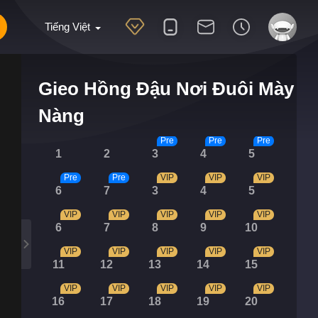
Tiếng Việt
Gieo Hồng Đậu Nơi Đuôi Mày
Nàng
Pre
Pre
Pre
1
2
3
4
5
Pre
Pre
VIP
VIP
VIP
6
7
3
4
5
VIP
VIP
VIP
VIP
VIP
6
7
8
9
10
VIP
VIP
VIP
VIP
VIP
11
12
13
14
15
VIP
VIP
VIP
VIP
VIP
16
17
18
19
20