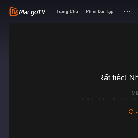
Trang Chủ
Phim Dài Tập
Rất tiếc! N
Mã
AD_BLOCK_EXCEPTION|DISPATCHE
L