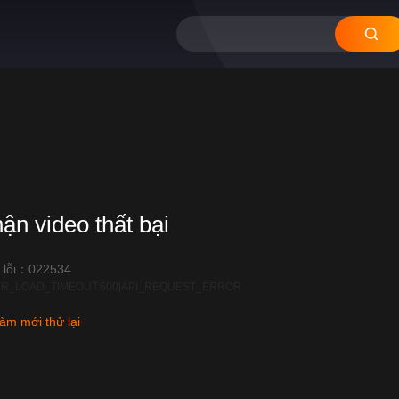
hận video thất bại
 lỗi：022534
R_LOAD_TIMEOUT:600|API_REQUEST_ERROR
àm mới thử lại