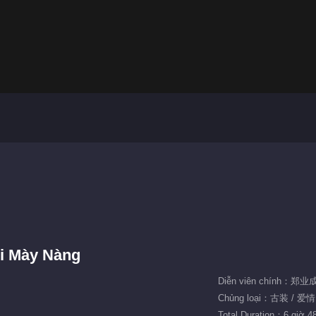
i Mày Nàng
Diễn viên chính：郑
Chủng loại：古装 / 爱情
Total Duration：6 giờ 4