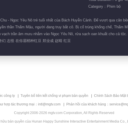
Category：Phim bộ
Chu - Ngọc Yêu Nô trẻ tuổi nhất của Bách Huyễn Cảnh. Để vượt qua căn bệnh
uyền thần Thẩm Mậu, người đang truy bắt cô. Bị cổ trùng khống chế, Thẩm Mậ
hau vạch trần âm mưu nhắm vào Ngọc Yêu Nô, rửa sạch oan khuất cho cả tộc
奇幻 志怪 在你眉梢种红豆 郑业成 赵晴 红豆
ức công ty
Tuyên bố liên kết chống vi phạm bản quyền
Chính Sách Bảo Mật 
hư hợp tác thương mại：intl@mgtv.com
Phản hồi của khách hàng：service@mg
Copyright 2006-2026 mgtv.com Corporation, All Rights Reserved
 hữu bản quyền của Hunan Happy Sunshine Interactive Entertainment Media Co., L