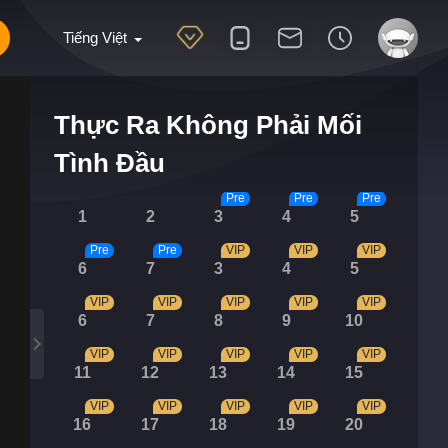
Tiếng Việt
Thực Ra Không Phải Mối
Tình Đầu
Pre
Pre
Pre
1
2
3
4
5
Pre
Pre
VIP
VIP
VIP
6
7
3
4
5
VIP
VIP
VIP
VIP
VIP
6
7
8
9
10
VIP
VIP
VIP
VIP
VIP
11
12
13
14
15
VIP
VIP
VIP
VIP
VIP
16
17
18
19
20