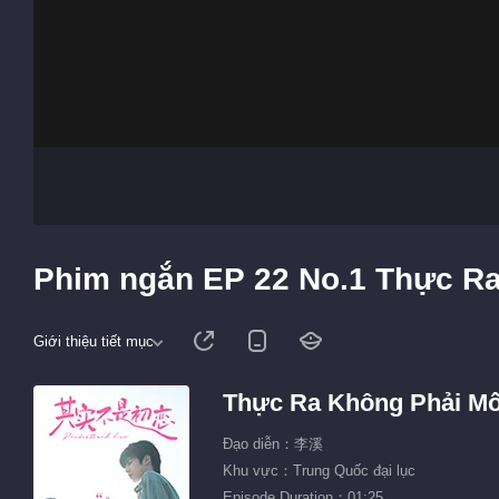
Phim ngắn EP 22 No.1 Thực Ra
Giới thiệu tiết mục
Thực Ra Không Phải Mố
Đạo diễn：李溪
Khu vực：Trung Quốc đại lục
Episode Duration：01:25