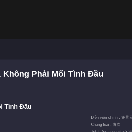
 Không Phải Mối Tình Đầu
i Tình Đầu
Diễn viên chính：姚
Chủng loại：青春
Total Duration：6 giờ 3