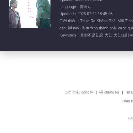
Language：普通话
Updated：2026-07-22 18:45:03
Giới thiệu：Thực Ra Không Phải Mối Tình 
cặp đôi nay đã trưởng thành phải vượt qua
Keywords：
其实不是初恋 大芒 大芒短剧 初
Giới thiệu công ty
Về chúng tôi
Tin t
Hòm t
Sở