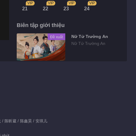
VIP
VIP
VIP
VIP
21
22
23
24
Biên tập giới thiệu
Nữ Tử Trường An
Đề xuất
Nữ Tử Trường An
Highlights
Tin bên lề EP 1
No.24 Thực Ra
Không Phải Mối
01:32
Tình Đầu
Tin bên lề EP 1
景元 / 陈昕葳 / 陈鑫昊 / 安琪儿
No.23 Thực Ra
Không Phải Mối
01:32
6 phút