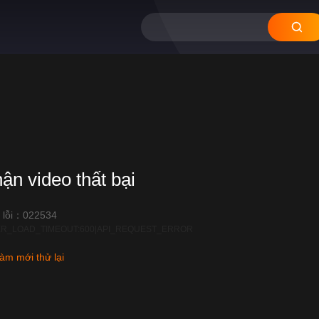
hận video thất bại
 lỗi：022534
R_LOAD_TIMEOUT:600|API_REQUEST_ERROR
àm mới thử lại