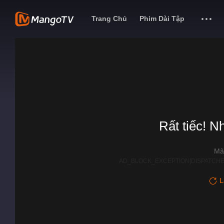
Trang Chủ
Phim Dài Tập
Rất tiếc! N
Mã
AD_BLOCK_EXCEPTION|DISPATCHE
L