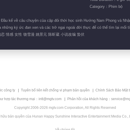
Category：Phim bộ
Đầu kể về câu chuyện của cặp đôi thời học sinh Hướng Nam Phong và Nhậm T
 những ký ức đan xen và các trở ngại ngoài đời thực để có thể tìm lại mối t
恋 情感 女性 饶雪漫 姚景元 陈昕葳 小说改编 蛰伏
ức công ty
Tuyên bố liên kết chống vi phạm bản quyền
Chính Sách Bảo Mật 
hư hợp tác thương mại：intl@mgtv.com
Phản hồi của khách hàng：service@mg
Copyright 2006-2026 mgtv.com Corporation, All Rights Reserved
 hữu bản quyền của Hunan Happy Sunshine Interactive Entertainment Media Co., L
Về chúng tôi