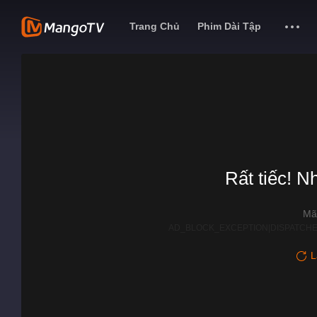
Trang Chủ
Phim Dài Tập
Rất tiếc! N
Mã
AD_BLOCK_EXCEPTION|DISPATCHE
L