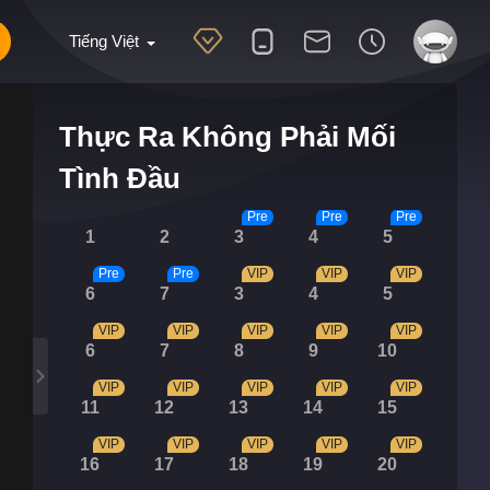
Tiếng Việt
Thực Ra Không Phải Mối
Tình Đầu
Pre
Pre
Pre
1
2
3
4
5
Pre
Pre
VIP
VIP
VIP
6
7
3
4
5
VIP
VIP
VIP
VIP
VIP
6
7
8
9
10
VIP
VIP
VIP
VIP
VIP
11
12
13
14
15
VIP
VIP
VIP
VIP
VIP
16
17
18
19
20