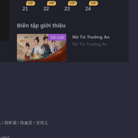
VIP
VIP
VIP
VIP
21
22
23
24
Biên tập giới thiệu
Nữ Tử Trường An
Đề xuất
Nữ Tử Trường An
Highlights
Phim ngắn EP 6
No.3 Thực Ra
Không Phải Mối
00:48
Tình Đầu
Tin bên lề EP 1
景元 / 陈昕葳 / 陈鑫昊 / 安琪儿
No.24 Thực Ra
Không Phải Mối
01:32
6 phút