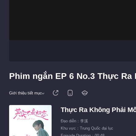
Phim ngắn EP 6 No.3 Thực Ra 
Giới thiệu tiết mục
Thực Ra Không Phải Mố
Đạo diễn：李溪
Khu vực：Trung Quốc đại lục
Episode Duration：00:48