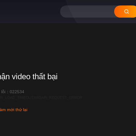
hận video thất bại
 lỗi：022534
R_LOAD_TIMEOUT:600|API_REQUEST_ERROR
àm mới thử lại