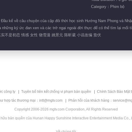
Category：Phim bộ
Đầu kể về câu chuyện của cặp đôi thời học sinh Hướng Nam Phong và Nhậm T
 những ký ức đan xen và các trở ngại ngoài đời thực để có thể tìm lại mối t
实不是初恋 情感 女性 饶雪漫 姚景元 陈昕葳 小说改编 蛰伏
ức công ty
Tuyên bố liên kết chống vi phạm bản quyền
Chính Sách Bảo Mật 
hư hợp tác thương mại：intl@mgtv.com
Phản hồi của khách hàng：service@mg
Copyright 2006-2026 mgtv.com Corporation, All Rights Reserved
 hữu bản quyền của Hunan Happy Sunshine Interactive Entertainment Media Co., L
Về chúng tôi