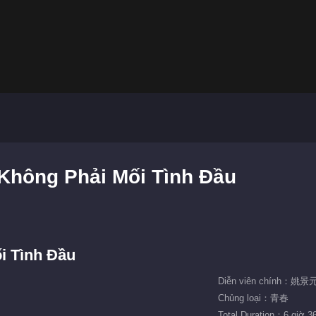
Không Phải Mối Tình Đầu
i Tình Đầu
Diễn viên chính：姚
Chủng loại：青春
Total Duration：6 giờ 3