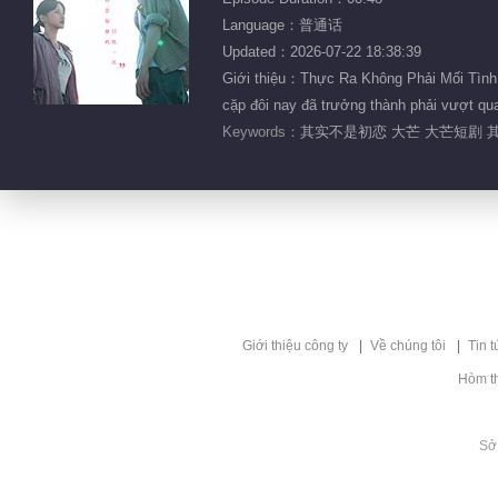
Language：普通话
Updated：2026-07-22 18:38:39
Giới thiệu：Thực Ra Không Phải Mối Tình 
cặp đôi nay đã trưởng thành phải vượt qua
Keywords：
其实不是初恋 大芒 大芒短剧 其
Giới thiệu công ty
Về chúng tôi
Tin t
Hòm t
Sở