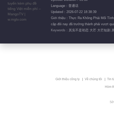
Language：普通话
Updated：2026-07-22 18:38:39
Giới thiệu：Thực Ra Không Phải Mối Tình 
cặp đôi nay đã trưởng thành phải vượt qua
Keywords：
其实不是初恋 大芒 大芒短剧 其
Giới thiệu công ty
Về chúng tôi
Tin t
Hòm t
Sở