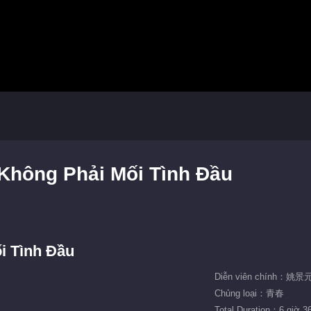
Không Phải Mối Tình Đầu
i Tình Đầu
Diễn viên chính：姚
Chủng loại：青春
Total Duration：6 giờ 3