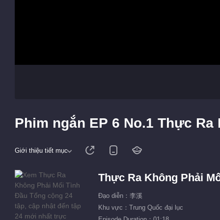
Phim ngắn EP 6 No.1 Thực Ra 
Giới thiệu tiết mục
Thực Ra Không Phải Mố
Đạo diễn：李溪
Khu vực：Trung Quốc đại lục
Episode Duration：01:18