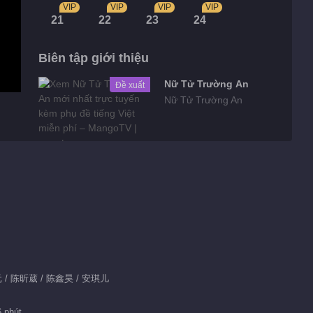
VIP
VIP
VIP
VIP
21
22
23
24
Biên tập giới thiệu
Nữ Tử Trường An
Đề xuất
Nữ Tử Trường An
Highlights
Phim ngắn EP 6
No.1 Thực Ra
Không Phải Mối
01:18
Tình Đầu
Tin bên lề EP 1
景元 / 陈昕葳 / 陈鑫昊 / 安琪儿
No.24 Thực Ra
Không Phải Mối
01:32
6 phút