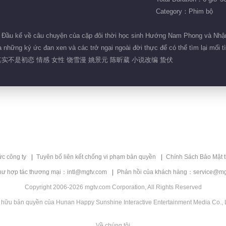
Category：Phim bộ
Đầu kể về câu chuyện của cặp đôi thời học sinh Hướng Nam Phong và Nhậm T
 những ký ức đan xen và các trở ngại ngoài đời thực để có thể tìm lại mối t
实不是初恋 情感 女性 饶雪漫 姚景元 陈昕葳 小说改编 蛰伏
ức công ty
Tuyên bố liên kết chống vi phạm bản quyền
Chính Sách Bảo Mật 
hư hợp tác thương mại：intl@mgtv.com
Phản hồi của khách hàng：service@mg
Copyright 2006-2026 mgtv.com Corporation, All Rights Reserved
 hữu bản quyền của Hunan Happy Sunshine Interactive Entertainment Media Co., L
Về chúng tôi