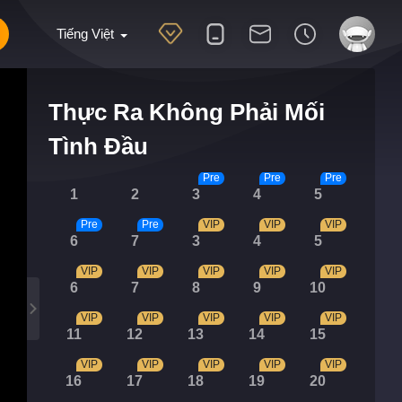
Tiếng Việt
Thực Ra Không Phải Mối
Tình Đầu
Pre
Pre
Pre
1
2
3
4
5
Pre
Pre
VIP
VIP
VIP
6
7
3
4
5
VIP
VIP
VIP
VIP
VIP
6
7
8
9
10
VIP
VIP
VIP
VIP
VIP
11
12
13
14
15
VIP
VIP
VIP
VIP
VIP
16
17
18
19
20