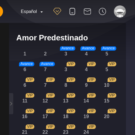
Español
Amor Predestinado
Avance
Avance
Avance
1
2
3
4
5
Avance
Avance
VIP
VIP
VIP
6
7
3
4
5
VIP
VIP
VIP
VIP
VIP
6
7
8
9
10
VIP
VIP
VIP
VIP
VIP
11
12
13
14
15
VIP
VIP
VIP
VIP
VIP
16
17
18
19
20
VIP
VIP
VIP
VIP
21
22
23
24