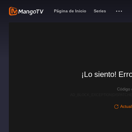
Página de Inicio
Series
¡Lo siento! Err
Código
AD_BLOCK_EXCEPTION|DISPATCHE
Actual