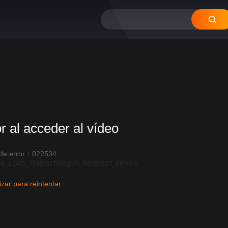
or al acceder al vídeo
 de error：022534
R_LOAD_TIMEOUT:600|API_REQUEST_ERROR
izar para reintentar