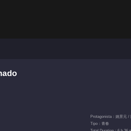
inado
Protagonista：姚景元 
Tipo：青春
Total Duration：6 h 36 