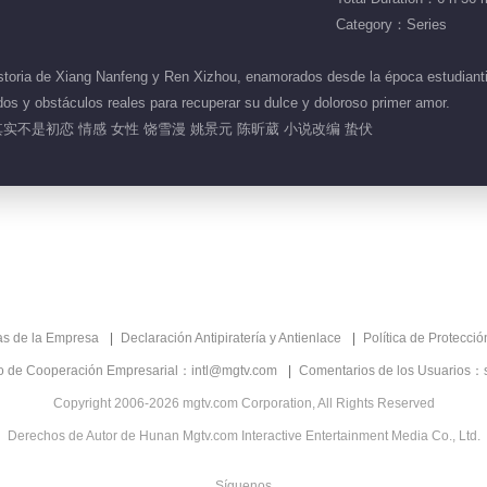
Category：Series
toria de Xiang Nanfeng y Ren Xizhou, enamorados desde la época estudianti
dos y obstáculos reales para recuperar su dulce y doloroso primer amor.
实不是初恋 情感 女性 饶雪漫 姚景元 陈昕葳 小说改编 蛰伏
as de la Empresa
Declaración Antipiratería y Antienlace
Política de Protecci
co de Cooperación Empresarial：intl@mgtv.com
Comentarios de los Usuarios：
Copyright 2006-2026 mgtv.com Corporation, All Rights Reserved
Derechos de Autor de Hunan Mgtv.com Interactive Entertainment Media Co., Ltd.
Síguenos