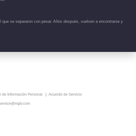
EP 1 No.23 Amor
Predestinado
01:32
l que se separaron con pesar. Años después, vuelven a encontrarse y
Detrás de cámaras
EP 1 No.22 Amor
Predestinado
01:32
Clips EP 24 No.5
Amor Predestinado
01:50
Clips EP 24 No.4
ón de Información Personal
Acuerdo de Servicio
Amor Predestinado
service@mgtv.com
01:27
Clips EP 22 No.5
Amor Predestinado