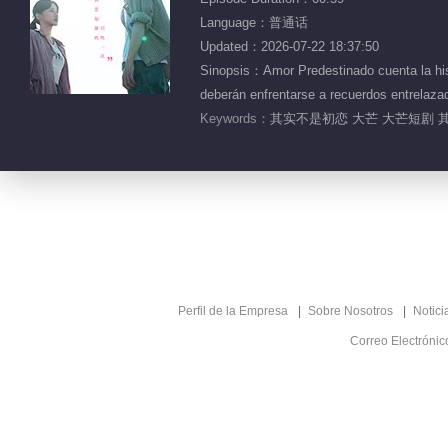
Language：普通话
Updated：2026-07-22 18:37:50
Sinopsis：Amor Predestinado cuenta la his
deberán enfrentarse a recuerdos entrelaza
Keywords：
其实不是初恋 大芒 大芒短剧 其
Perfil de la Empresa
Sobre Nosotros
Notici
Correo Electróni