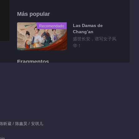
Más popular
Las Damas de
Recomendado
Chang’an
盛世长安，谱写女子风
华！
Fragmentos
Clips EP 5 No.2
Amor Predestinado
00:59
Detrás de cámaras
EP 1 No.24 Amor
Predestinado
/ 陈昕葳 / 陈鑫昊 / 安琪儿
01:32
Detrás de cámaras
min