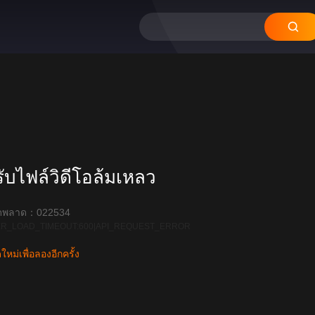
บไฟล์วิดีโอล้มเหลว
ิดพลาด：022534
R_LOAD_TIMEOUT:600|API_REQUEST_ERROR
หม่เพื่อลองอีกครั้ง