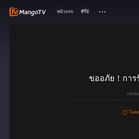
หน้าแรก
ซีรี่ย์
ขออภัย！การรั
รหัสผ
AD_BLOCK_EXCEPTION|DISPATCHE
โหลดใ