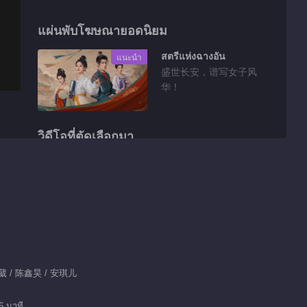
แผ่นพับโฆษณายอดนิยม
สตรีแห่งฉางอัน
แนะนำ
盛世长安，谱写女子风
华！
วิดีโอที่ตัดเลือกมา
เก็บตก EP 1 No.2 ลิขิต
รัก
00:29
เก็บตก EP 1 No.24
ลิขิตรัก
葳 / 陈鑫昊 / 安琪儿
01:32
เก็บตก EP 1 No.23
6 นาที