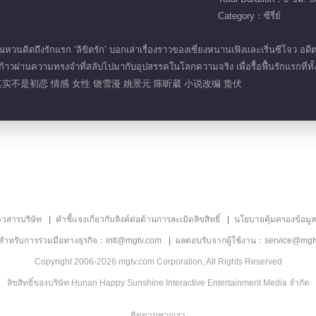
Category：ซีรี่ย์
นคิดถึงรักแรก ‘ลิขิตรัก’ บอกเล่าเรื่องราวของเซี่ยงหนานเฟิงและเริ่นซีโจว อดีตคู
งก้าวผ่านความทรงจำที่สลับไปมากับอุปสรรคในโลกความจริง เพื่อรื้อฟื้นรักแรกที่ท
实不是初恋 情感 女性 饶雪漫 姚景元 陈昕葳 小说改编 蛰伏
าวสารบริษัท
คำชี้แจงเกี่ยวกับลิงค์ต่อต้านการละเมิดลิขสิทธิ์
นโยบายคุ้มครองข้อมู
ลสำหรับการร่วมมือทางธุรกิจ：intl@mgtv.com
ผลตอบรับจากผู้ใช้งาน：service@mgt
Copyright 2006-2026 mgtv.com Corporation, All Rights Reserved
ลิขสิทธิ์ของบริษัท Hunan Happy Sunshine Interactive Entertainment Media จำกัด
ติดตามพวกเรา