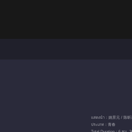
แสดงนำ：姚景元 / 陈昕
ประเภท：青春
Total Duration：6 ชม. 3