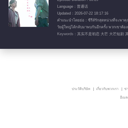
Language：普通话
Updated：2026-07-22 18:17:16
คำแนะนำโดยย่อ：ซีรีส์รักสุดหน่วงที่จะพาคุณหว
วัยผู้ใหญ่ได้กลับมาพบกันอีกครั้ง พวกเขาต้อ
Keywords：
其实不是初恋 大芒 大芒短剧 其
ประวัติบริษัท
เกี่ยวกับพวกเรา
ข่
อีเม