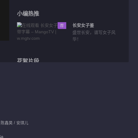
小编热推
长安女子鉴
荐
盛世长安，谱写女子风
华！
花絮片段
陈昕葳台词烫嘴
00:38
花絮：南瓜洲的乡村日
常
 陈鑫昊 / 安琪儿
01:32
花絮：南瓜洲的情窦初
分钟