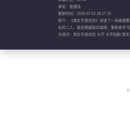
语言：普通话
更新时间：2026-07-22 18:17:15
简介：《其实不是初恋》讲述了一段破镜重
长的二人，能否跨越现实阻碍，重新牵手?
关键词：
其实不是初恋 大芒 大芒短剧 其实
公