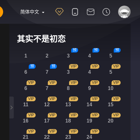
简体中文
其实不是初恋
预
预
预
1
2
3
4
5
预
预
VIP
VIP
VIP
6
7
3
4
5
VIP
VIP
VIP
VIP
VIP
6
7
8
9
10
VIP
VIP
VIP
VIP
VIP
11
12
13
14
15
VIP
VIP
VIP
VIP
VIP
16
17
18
19
20
VIP
VIP
VIP
VIP
21
22
23
24