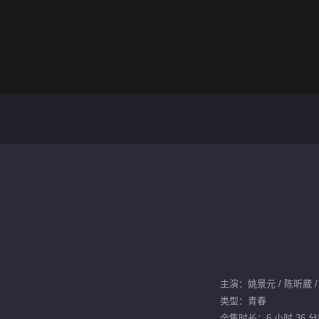
主演：姚景元 / 陈昕葳 /
类型：青春
全集时长：6 小时 36 