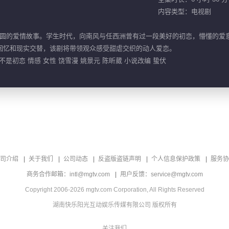
内容类型：电视剧
圆的爱情故事。学生时代，向南风与任西洲曾有过一段美好的初恋，懵懂的爱
回忆和现实交替，该剧将带领观众感受甜虐交织的动人爱恋。
不是初恋 情感 女性 饶雪漫 姚景元 陈昕葳 小说改编 蛰伏
司介绍
关于我们
公司动态
反盗版盗链声明
个人信息保护政策
服务协
商务合作邮箱：intl@mgtv.com
用户反馈：service@mgtv.com
Copyright 2006-2026 mgtv.com Corporation, All Rights Reserved
湖南快乐阳光互动娱乐传媒有限公司 版权所有
关注我们