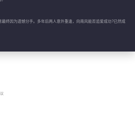
开
01:32
意最终因为遗憾分手。多年后两人意外重逢，向南风能否追爱成功?已然成
花絮：单车到底怎么
骑？
01:32
任西洲是照进向南风晦
暗人生里的那束光
01:50
“就知道你的台湾腔是
议
装的”
01:27
任西洲和妈妈，守护着
彼此