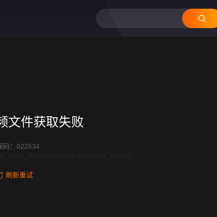
频文件获取失败
码：022534
R_LOAD_TIMEOUT:600|API_REQUEST_ERROR
刷新重试