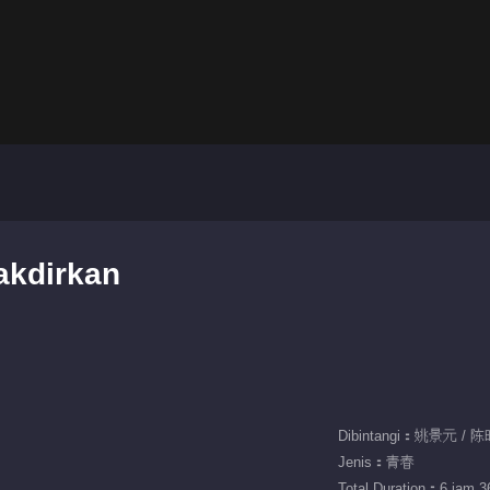
takdirkan
Dibintangi：姚景元 /
Jenis：青春
Total Duration：6 jam 36