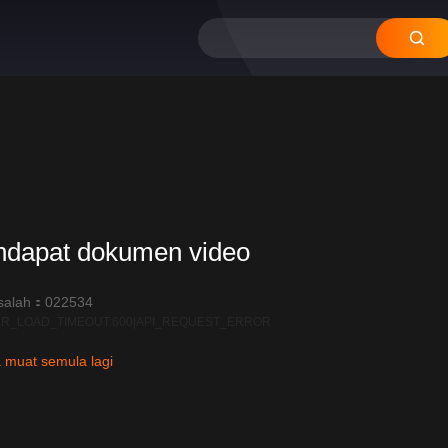
ndapat dokumen video
salah：022534
R_LOAD_TIMEOUT:600|API_REQUEST_ERROR
 muat semula lagi