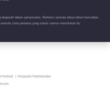
Cinta yang
Ditakdirkan
01:32
 berpisah dalam penyesalan. Bertemu semula tahun-tahun kemudian,
an semula cinta pertama yang manis namun memilukan itu.
Tidbit EP 1 No.22
Cinta yang
Ditakdirkan
01:32
Video pendek EP 24
No.5 Cinta yang
Ditakdirkan
01:50
Video pendek EP 24
t Peribadi
Perjanjian Perkhidmatan
No.4 Cinta yang
tv.com
Ditakdirkan
01:27
Video pendek EP 22
No.5 Cinta yang