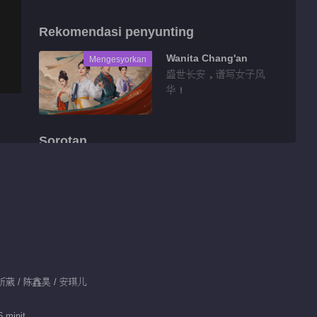
Rekomendasi penyunting
Wanita Chang'an
Mengesyorkan
盛世长安，谱写女子风
华！
Sorotan
Tidbit EP 1 No.1
Cinta yang
Ditakdirkan
00:38
Tidbit EP 1 No.24
Cinta yang
Ditakdirkan
 陈昕葳 / 陈鑫昊 / 安琪儿
01:32
Tidbit EP 1 No.23
 minit