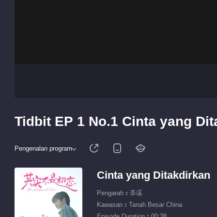
Tidbit EP 1 No.1 Cinta yang Di
Pengenalan program
Cinta yang Ditakdirkan
Pengarah：李溪
Kawasan：Tanah Besar China
Episode Duration：00:38