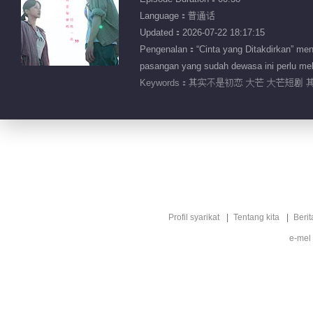
Language：普通话
Updated：2026-07-22 18:17:15
Pengenalan：“Cinta yang Ditakdirkan” men
pasangan yang sudah dewasa ini perlu mel
Keywords：
其实不是初恋 大芒 大芒短剧 其
Profil syarikat
Tentang kita
Berit
e-mel