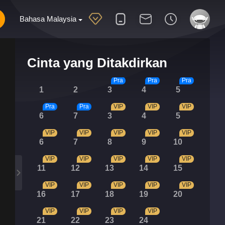
Bahasa Malaysia
Cinta yang Ditakdirkan
Pra
Pra
Pra
1
2
3
4
5
Pra
Pra
VIP
VIP
VIP
6
7
3
4
5
VIP
VIP
VIP
VIP
VIP
6
7
8
9
10
VIP
VIP
VIP
VIP
VIP
11
12
13
14
15
VIP
VIP
VIP
VIP
VIP
16
17
18
19
20
VIP
VIP
VIP
VIP
21
22
23
24