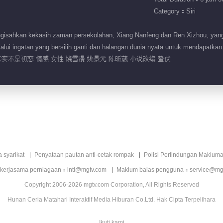
Category：Siri
gisahkan kekasih zaman persekolahan, Xiang Nanfeng dan Ren Xizhou, yang
alui ingatan yang bersilih ganti dan halangan dunia nyata untuk mendapatk
实不是初恋 情感 女性 饶雪漫 姚景元 陈昕葳 小说改编 蛰伏
a syarikat
Penyataan pautan anti-cetak rompak
Polisi Perlindungan Makluma
 kerjasama perniagaan：intl@mgtv.com
Maklum balas pengguna：service@mg
Copyright 2006-2026 mgtv.com Corporation, All Rights Reserved
Hunan Ceria Matahari Interaktif Media Hiburan Co.Ltd. Hak Cipta Terpelihara
Ikuti kami