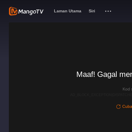
Laman Utama
Siri
Maaf! Gagal me
Kod 
AD_BLOCK_EXCEPTION|DISPATCHE
Cuba