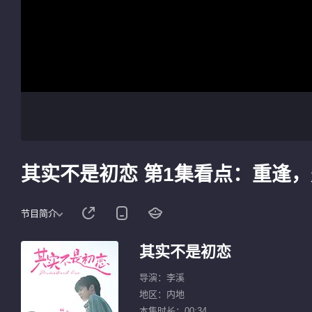
其实不是初恋 第1集看点：重逢
节目简介
其实不是初恋
导演：李溪
地区：内地
本集时长：00:34