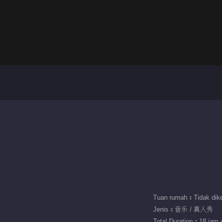
Tuan rumah：Tidak dike
Jenis：音乐 / 真人秀
Total Duration：18 jam 