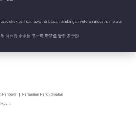
3.1M
EP 3-1 Versi Suci
VIP
ksklusif dari awal, di bawah bimbingan veteran industri, melalui
2026-02-18
3.0M
智乐 阿弗娄 余宗遥 袁一琦 靳梦佳 管乐 罗予彤
EP 3-2 Versi Suci
VIP
2026-02-18
3.0M
EP 9 Mango Livehouse
VIP
t Peribadi
Perjanjian Perkhidmatan
2026-02-24
11.8M
tv.com
EP 9 Versi Tambahan
VIP
2026-02-24
3.0M