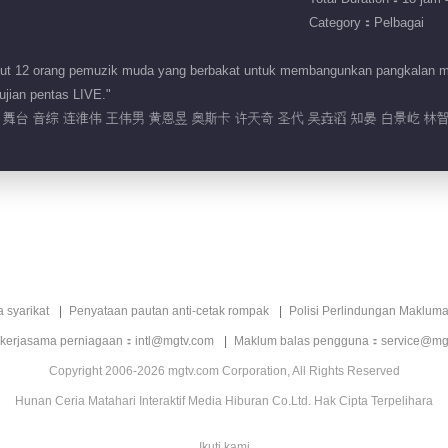
Category：Pelbagai
12 orang pemuzik muda yang berbakat untuk membangunkan pangkalan muzik e
ujian pentas LIVE."
舞台 音综 连淮伟 王伟男 黄恩昱 奥斯卡 许天奇 圣代 吴垚滔 知晏 白景屹 林
a syarikat
Penyataan pautan anti-cetak rompak
Polisi Perlindungan Makluma
 kerjasama perniagaan：intl@mgtv.com
Maklum balas pengguna：service@mg
Copyright 2006-2026 mgtv.com Corporation, All Rights Reserved
Hunan Ceria Matahari Interaktif Media Hiburan Co.Ltd. Hak Cipta Terpelihara
Ikuti kami