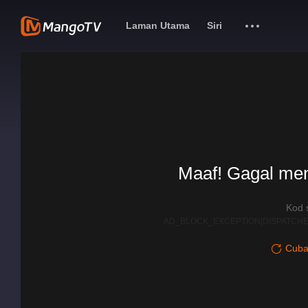
Laman Utama
Siri
Maaf! Gagal me
Kod 
AD_BLOCK_EXCEPTION|DISPATCHE
Cuba