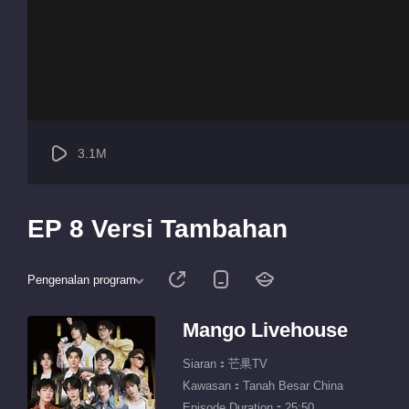
3.1M
EP 8 Versi Tambahan
Pengenalan program
Mango Livehouse
Siaran：芒果TV
Kawasan：Tanah Besar China
Episode Duration：25:50