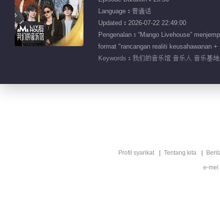
Language：普通话
Updated：2026-07-22 22:49:00
Pengenalan：“Mango Livehouse” menjemput 
format "rancangan realiti keusahawanan + 
Keywords：
我们的音乐馆 音乐人 音乐基地 
Profil syarikat
Tentang kita
Berit
e-mel