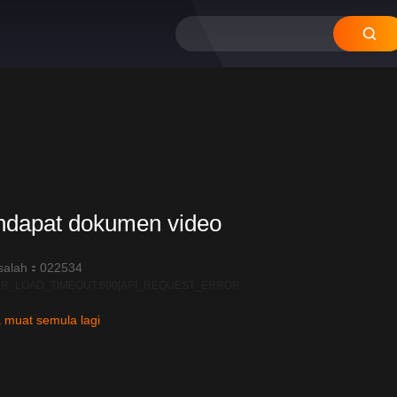
ndapat dokumen video
salah：022534
R_LOAD_TIMEOUT:600|API_REQUEST_ERROR
 muat semula lagi