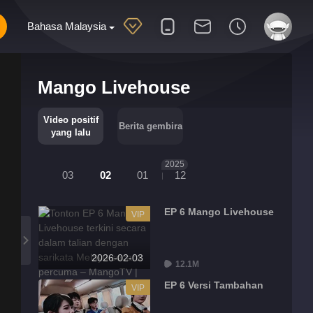
Bahasa Malaysia
Mango Livehouse
Video positif
Berita gembira
yang lalu
2025
03
02
01
12
EP 6 Mango Livehouse
VIP
2026-02-03
12.1M
EP 6 Versi Tambahan
VIP