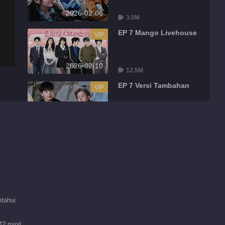
2026-02-06
3.0M
EP 7 Mango Livehouse
VIP
2026-02-10
12.5M
EP 7 Versi Tambahan
VIP
2026-02-13
3.0M
EP 8 Mango Livehouse
VIP
2026-02-17
11.8M
EP 8 Versi Tambahan
VIP
tahui
2026-02-17
42 minit