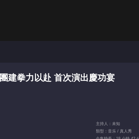
人團建拳力以赴 首次演出慶功宴
主持人：未知
類型：音乐 / 真人秀
全集時長：18 小時 42 