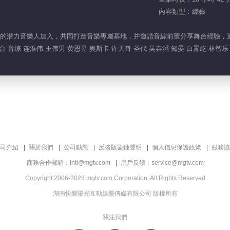
內容類型：綜藝
的潛力音樂人加入，共同打造音樂專屬基地，并邀請音綜前輩分享舞台經驗，通過
 音综 连淮伟 王伟男 黄恩昱 奥斯卡 许天奇 圣代 吴垚滔 知晏 白景屹 林智乐
司介紹
關於我們
公司動態
反盜版盜鏈聲明
個人信息保護政策
服務協
商務合作郵箱：intl@mgtv.com
用戶反饋：service@mgtv.com
Copyright 2006-2026 mgtv.com Corporation, All Rights Reserved
湖南快樂陽光互動娛樂傳媒有限公司 版權所有
關注我們