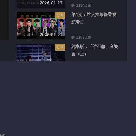
2026-01-13
1194.0萬
第4期：館人抽象營業視
VIP
頻考古
2026-01-20
1189.1萬
純享版：「誰不想」音樂
VIP
會（上）
2026-01-21
300.1萬
加更版：全員復刻抽象短
VIP
視頻
2026-01-23
299.7萬
第5期：館人內投集體破
VIP
防
2026-01-27
1187.2萬
分鐘