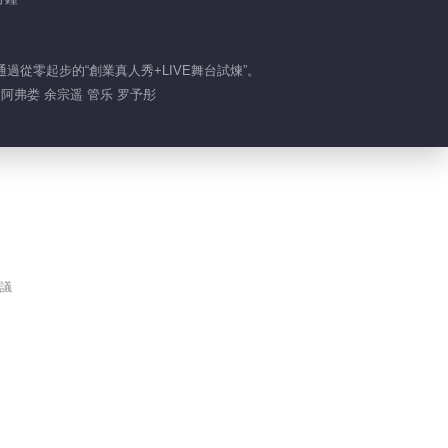
純享版：「誰不想」音樂
VIP
會（下）
從零起步的“創業真人秀+LIVE舞台試煉”。
2026-01-28
 阿弗娄 余宗遥 管乐 罗予彤
299.8萬
加更版：館人團建拳力以
VIP
赴
2026-01-29
298.6萬
加更版：連淮偉拿捏面試
VIP
難題
議
2026-01-29
298.5萬
加更版：技能五子棋對決
VIP
2026-01-29
299.1萬
加更版：館人采風對話千
VIP