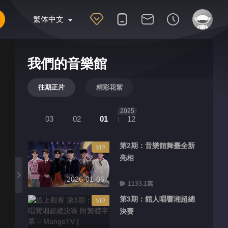
繁体中文
我們的音樂館
往期正片
精彩花絮
2025
03
02
01
12
第2期：音樂館舞臺全新
VIP
亮相
2026-01-06
1133.1萬
第3期：館人唱響湘超總
VIP
決賽