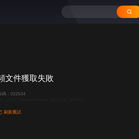
頻文件獲取失敗
碼：022534
R_LOAD_TIMEOUT:600|API_REQUEST_ERROR
刷新重試