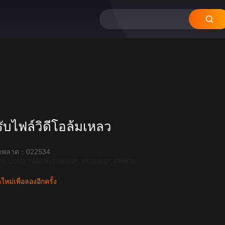
บไฟล์วิดีโอล้มเหลว
ิดพลาด：022534
R_LOAD_TIMEOUT:600|API_REQUEST_ERROR
หม่เพื่อลองอีกครั้ง