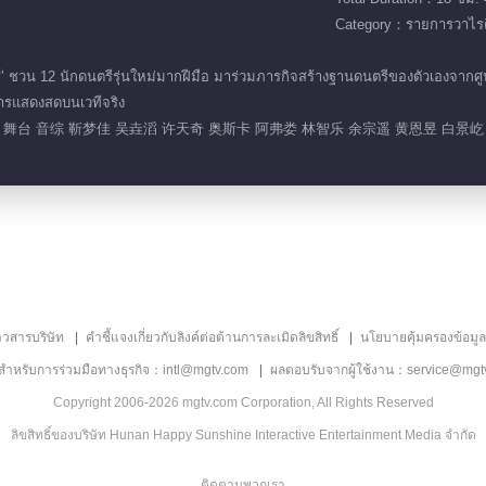
Category：รายการวาไรตี
ชวน 12 นักดนตรีรุ่นใหม่มากฝีมือ มาร่วมภารกิจสร้างฐานดนตรีของตัวเองจากศ
การแสดงสดบนเวทีจริง
舞台 音综 靳梦佳 吴垚滔 许天奇 奥斯卡 阿弗娄 林智乐 余宗遥 黄恩昱 白景屹
าวสารบริษัท
คำชี้แจงเกี่ยวกับลิงค์ต่อต้านการละเมิดลิขสิทธิ์
นโยบายคุ้มครองข้อมู
ลสำหรับการร่วมมือทางธุรกิจ：intl@mgtv.com
ผลตอบรับจากผู้ใช้งาน：service@mgt
Copyright 2006-2026 mgtv.com Corporation, All Rights Reserved
ลิขสิทธิ์ของบริษัท Hunan Happy Sunshine Interactive Entertainment Media จำกัด
ติดตามพวกเรา