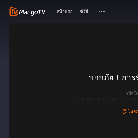
หน้าแรก
ซีรี่ย์
ขออภัย！การรั
รหัสผ
AD_BLOCK_EXCEPTION|DISPATCHE
โหลดใ