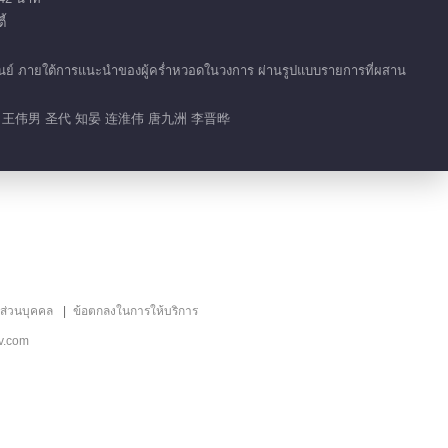
11.9M
้
EP 2 เวอร์ชั่นเพิ่มเติม
VIP
ูนย์ ภายใต้การแนะนำของผู้คร่ำหวอดในวงการ ผ่านรูปแบบรายการที่ผสาน
2026-01-28
3.0M
 王伟男 圣代 知晏 连淮伟 唐九洲 李晋晔
EP 2 เวอร์ชั่นเพิ่มเติม
VIP
2026-01-29
3.0M
EP 3 เวอร์ชั่นเพิ่มเติม
VIP
ลส่วนบุคคล
ข้อตกลงในการให้บริการ
2026-01-29
3.0M
v.com
EP 4 เวอร์ชั่นเพิ่มเติม
VIP
2026-01-29
3.0M