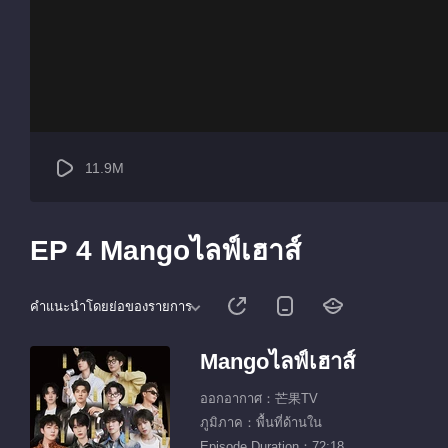
11.9M
EP 4 Mangoไลฟ์เฮาส์
คำแนะนำโดยย่อของรายการ
Mangoไลฟ์เฮาส์
ออกอากาศ：芒果TV
ภูมิภาค：พื้นที่ด้านใน
Episode Duration：72:18