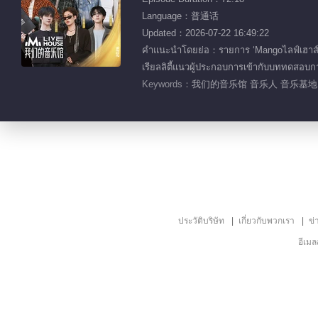
Language：普通话
Updated：2026-07-22 16:49:22
คำแนะนำโดยย่อ：รายการ ‘Mangoไลฟ์เฮาส์’ 
เรียลลิตี้แนวผู้ประกอบการเข้ากับบททดสอบ
Keywords：
我们的音乐馆 音乐人 音乐基地 
ประวัติบริษัท
เกี่ยวกับพวกเรา
ข่
อีเม