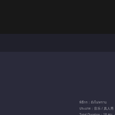
พิธีกร：ยังไม่ทราบ
ประเภท：音乐 / 真人秀
Total Duration：18 ชม. 