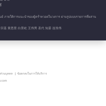
้
ูนย์ ภายใต้การแนะนำของผู้คร่ำหวอดในวงการ ผ่านรูปแบบรายการที่ผสาน
余宗遥 黄恩昱 白景屹 王伟男 圣代 知晏 连淮伟
ลส่วนบุคคล
ข้อตกลงในการให้บริการ
v.com