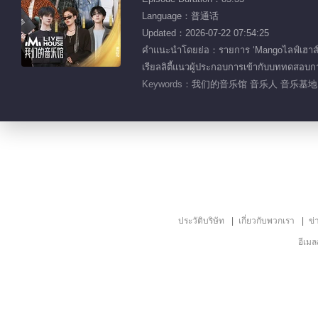
Language：普通话
Updated：2026-07-22 07:54:25
คำแนะนำโดยย่อ：รายการ ‘Mangoไลฟ์เฮาส์’ 
เรียลลิตี้แนวผู้ประกอบการเข้ากับบททดสอบ
Keywords：
我们的音乐馆 音乐人 音乐基地 
ประวัติบริษัท
เกี่ยวกับพวกเรา
ข่
อีเม