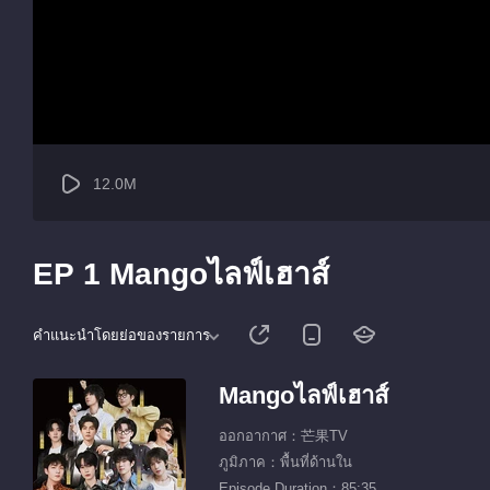
12.0M
EP 1 Mangoไลฟ์เฮาส์
คำแนะนำโดยย่อของรายการ
Mangoไลฟ์เฮาส์
ออกอากาศ：芒果TV
ภูมิภาค：พื้นที่ด้านใน
Episode Duration：85:35