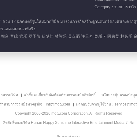
Category：รายการวาไรตี
ชวน 12 นักดนตรีรุ่นใหม่มากฝีมือ มาร่วมภารกิจสร้างฐานดนตรีของตัวเองจากศ
การแสดงสดบนเวทีจริง
舞台 音综 管乐 罗予彤 靳梦佳 林智乐 吴垚滔 许天奇 奥斯卡 阿弗娄 林智乐 
าวสารบริษัท
คำชี้แจงเกี่ยวกับลิงค์ต่อต้านการละเมิดลิขสิทธิ์
นโยบายคุ้มครองข้อมู
ลสำหรับการร่วมมือทางธุรกิจ：intl@mgtv.com
ผลตอบรับจากผู้ใช้งาน：service@mgt
Copyright 2006-2026 mgtv.com Corporation, All Rights Reserved
ลิขสิทธิ์ของบริษัท Hunan Happy Sunshine Interactive Entertainment Media จำกัด
ติดตามพวกเรา