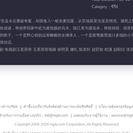
Category：ซีรี่ย์
江来上任淳安县令后屡破奇案，却因卷入一桩杀妻旧案，从官场新星沦落至绝境。濒
份成谜，将他带回家中贬为最低贱的马夫。陆江来为避追杀，将错就错、假意
的棋子。一个是野心勃勃运筹帷幄的女继承人，一个是桀骜腹黑诡计多端的小
情佳话。
 电视剧玉茗茶骨 玉茗茶骨视频 侯明昊 娜扎 陈若轩 赵弈钦 程潇 赵昭仪 张百乔
าวสารบริษัท
คำชี้แจงเกี่ยวกับลิงค์ต่อต้านการละเมิดลิขสิทธิ์
นโยบายคุ้มครองข้อมู
ลสำหรับการร่วมมือทางธุรกิจ：intl@mgtv.com
ผลตอบรับจากผู้ใช้งาน：service@mgt
Copyright 2006-2026 mgtv.com Corporation, All Rights Reserved