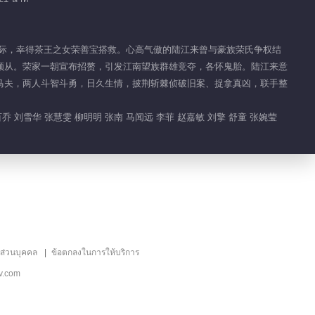
死之际，幸得茶王之女荣善宝搭救。心高气傲的陆江来曾与豪族荣氏争权结
顺从。荣家一朝宣布招赘，引发江南望族群雄竞夺，各怀鬼胎。陆江来意
马夫，两人斗智斗勇，日久生情，披荆斩棘侦破旧案、捉拿真凶，联手整
 刘雪华 张慧雯 柳明明 张南 马闻远 李菲 赵嘉敏 刘擎 舒童 张婉莹
ลส่วนบุคคล
ข้อตกลงในการให้บริการ
v.com