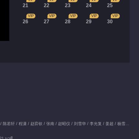
21
22
23
24
25
VIP
VIP
VIP
VIP
VIP
26
27
28
29
30
แสดงนำ：侯明昊 / 娜扎 / 陈若轩 / 程潇 / 赵弈钦 / 张南 / 赵昭仪 / 刘雪华 / 李光复 / 姜超 / 杨雪 / 完颜洛绒 / 张慧雯 / 胡静 / 李倩 / 汤镇业 / 曹骏 / 董璇 / 张垒 / 柳明明 / 于明加 / 张百乔 / 闻雨 / 马闻远 / 李菲 / 赵嘉敏 / 刘擎 / 舒童 / 张婉莹 / 滕泽文 / 黄星羱 / 孙晶晶 / 潘宥诚 / 李千逸 / 余茵 / 白川 / 李佳洁 / 弭金 / 蒙恩 / 金秋 / 白翊汝 / 陈腾跃 / 姚尧 / 廖慧佳 / 李柏煦 / 孙寈惠 / 李宗浩 / 孙莉 / 饶嘉迪 / 刘佳玺
21 นาที