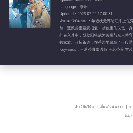
Language：泰语
Updated：2026-07-22 17:00:31
คำแนะนำโดยย่อ：年轻状元郎陆
怨，遭致善宝蓄意报复，趁他重伤失忆、身
外卷入其中，阴差阳错成为善宝与众人博弈
顿家族、开拓茶道，在茶园里缔结了一段爱
Keywords：
玉茗茶骨泰语版 玉茗茶骨 古装剧
ประวัติบริษัท
เกี่ยวกับพวกเรา
ข่
อีเม