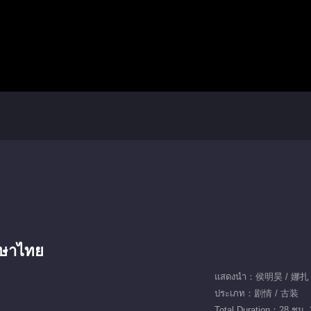
าษาไทย
ประเภท：剧情 / 古装
Total Duration：28 ชม. 