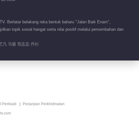
V. Berlatar belakang reka bentuk baharu "Jalan Baik Enam",
an topik sosial hangat serta nilai positif melalui persembahan dan
艺凡 马丽 范丞丞 乔杉
t Peribadi
Perjanjian Perkhidmatan
tv.com