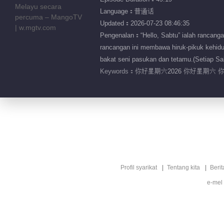
Language：普通话
Updated：2026-07-23 08:46:35
Pengenalan：“Hello, Sabtu” ialah rancanga
rancangan ini membawa hiruk-pikuk kehidup
bakat seni pasukan dan tetamu.(Setiap Sa
Keywords：
你好星期六2026 你好星期六 
Profil syarikat
Tentang kita
Berit
e-mel