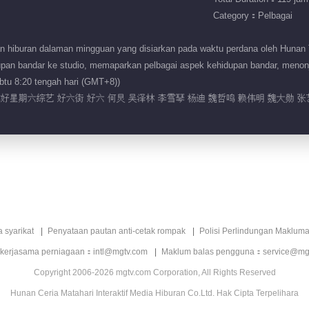
Category：Pelbagai
n hiburan dalaman mingguan yang disiarkan pada waktu perdana oleh Hunan T
an bandar ke studio, memaparkan pelbagai aspek kehidupan bandar, menonjolk
btu 8:20 tengah hari (GMT+8))
你好星期六综艺 好六街 好六 何炅 吴泽林 李雪琴 杨迪 魏哲鸣 赖伟明 魏大勋 张
a syarikat
Penyataan pautan anti-cetak rompak
Polisi Perlindungan Makluma
 kerjasama perniagaan：intl@mgtv.com
Maklum balas pengguna：service@mg
Copyright 2006-2026 mgtv.com Corporation, All Rights Reserved
Hunan Ceria Matahari Interaktif Media Hiburan Co.Ltd. Hak Cipta Terpelihara