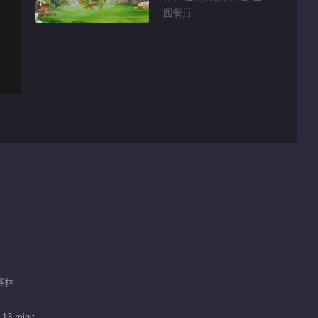
园餐厅
吴泽林
 13 minit