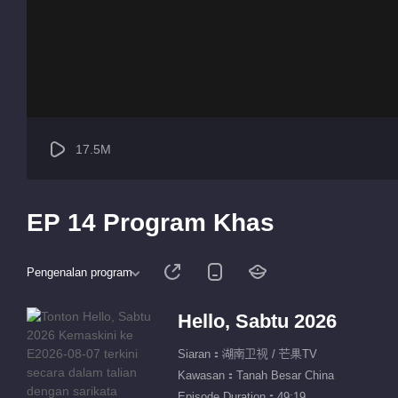
17.5M
EP 14 Program Khas
Pengenalan program
Hello, Sabtu 2026
Siaran：湖南卫视 / 芒果TV
Kawasan：Tanah Besar China
Episode Duration：49:19