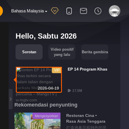
Bahasa Malaysia
Hello, Sabtu 2026
Video positif
Sorotan
Berita gembira
yang lalu
EP 14 Program Khas
VIP
2026-04-19
17.5M
Rekomendasi penyunting
Restoran Cina •
Mengesyorkan
Rasa Asia Tenggara
打造独具风格特色的田