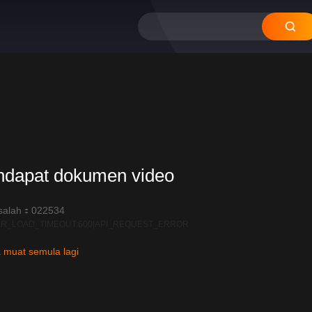
ndapat dokumen video
salah：022534
R_LOAD_TIMEOUT:600|API_REQUEST_ERROR
 muat semula lagi