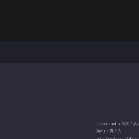
Tuan rumah：何炅 / 
Jenis：真人秀
Total Duration：119 jam