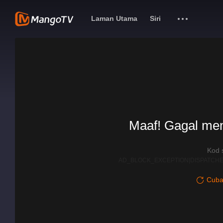
Laman Utama
Siri
Maaf! Gagal me
Kod 
AD_BLOCK_EXCEPTION|DISPATCHE
Cuba