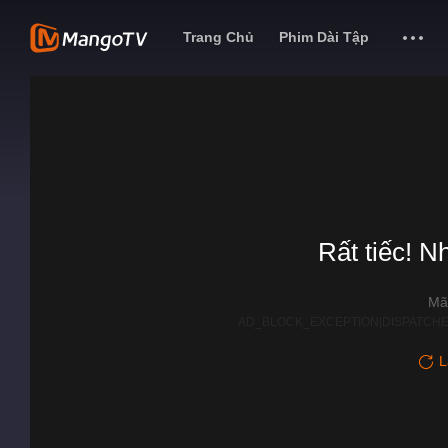
Trang Chủ
Phim Dài Tập
Rất tiếc! N
Mã
AD_BLOCK_EXCEPTION|DISPATCHE
L