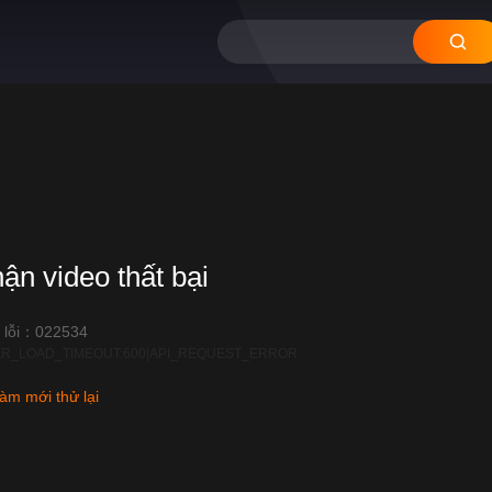
hận video thất bại
 lỗi：022534
R_LOAD_TIMEOUT:600|API_REQUEST_ERROR
àm mới thử lại