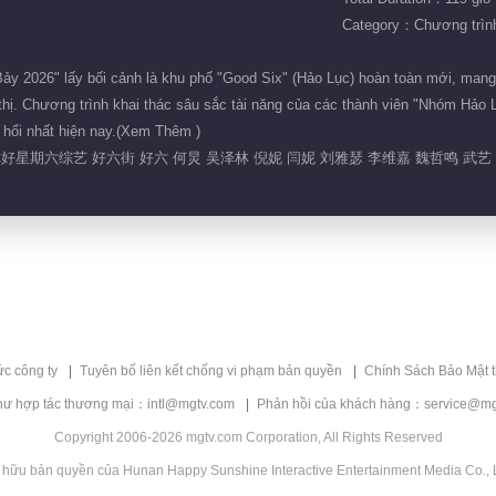
Category：Chương trình 
ảy 2026" lấy bối cảnh là khu phố "Good Six" (Hảo Lục) hoàn toàn mới, mang
 thị. Chương trình khai thác sâu sắc tài năng của các thành viên "Nhóm Hảo 
 hổi nhất hiện nay.(Xem Thêm )
你好星期六综艺 好六街 好六 何炅 吴泽林 倪妮 闫妮 刘雅瑟 李维嘉 魏哲鸣 武艺
ức công ty
Tuyên bố liên kết chống vi phạm bản quyền
Chính Sách Bảo Mật 
hư hợp tác thương mại：intl@mgtv.com
Phản hồi của khách hàng：service@mg
Copyright 2006-2026 mgtv.com Corporation, All Rights Reserved
 hữu bản quyền của Hunan Happy Sunshine Interactive Entertainment Media Co., L