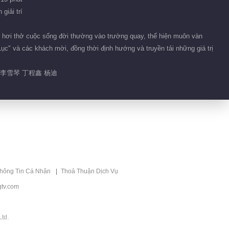
giải trí
 hơi thở cuộc sống đời thường vào trường quay, thể hiện muôn vàn
Lục" và các khách mời, đồng thời định hướng và truyền tải những giá trị
 李雪琴 丁程鑫 杨迪
thông Tin Cá Nhân
Thoả Thuận Dịch Vụ
tv.com
td.