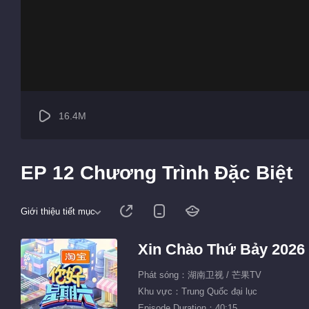
16.4M
EP 12 Chương Trình Đặc Biệt
Giới thiệu tiết mục
Xin Chào Thứ Bảy 2026
Phát sóng：湖南卫视 / 芒果TV
Khu vực：Trung Quốc đại lục
Episode Duration：40:15