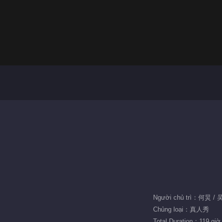
Người chủ trì：何炅 /
Chủng loại：真人秀
Total Duration：119 giờ