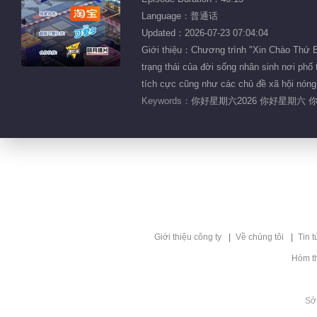
Language：普通话
Updated：2026-07-23 07:04:04
Giới thiệu：Chương trình "Xin Chào Thứ B
trạng thái của đời sống nhân sinh nơi phố
tích cực cũng như các chủ đề xã hội nóng
Keywords：
你好星期六2026 你好星期六 
Giới thiệu công ty
Về chúng tôi
Tin t
Hòm t
Sở