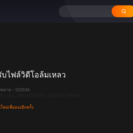
บไฟล์วิดีโอล้มเหลว
ิดพลาด：022534
R_LOAD_TIMEOUT:600|API_REQUEST_ERROR
หม่เพื่อลองอีกครั้ง