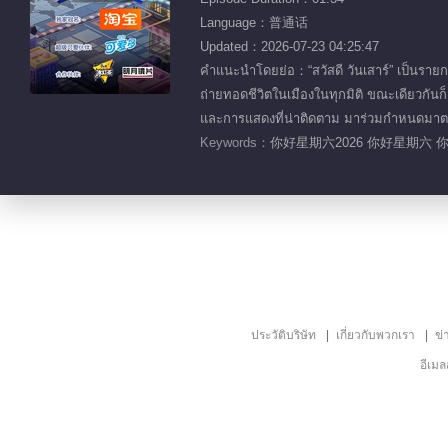
Language：普通话
Updated：2026-07-23 04:25:47
คำแนะนำโดยย่อ：“สวัสดี วันเสาร์” เป็นรายก
ถ่ายทอดชีวิตในเมืองในทุกมิติ ขณะเดียวกั
และการแสดงที่น่าติดตาม มาร่วมกำหนดมาตรฐ
Keywords：
你好星期六2026 你好星期六 
ประวัติบริษัท
เกี่ยวกับพวกเรา
ข่
อีเม