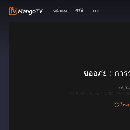
หน้าแรก
ซีรี่ย์
ขออภัย！การรั
รหัสผ
AD_BLOCK_EXCEPTION|DISPATCHE
โหลดใ