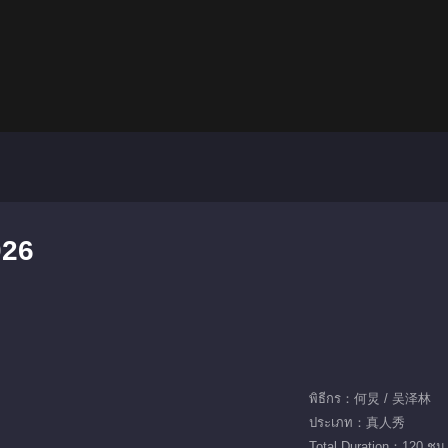
026
พิธีกร：何炅 / 吴泽林
ประเภท：真人秀
Total Duration：120 ชม.