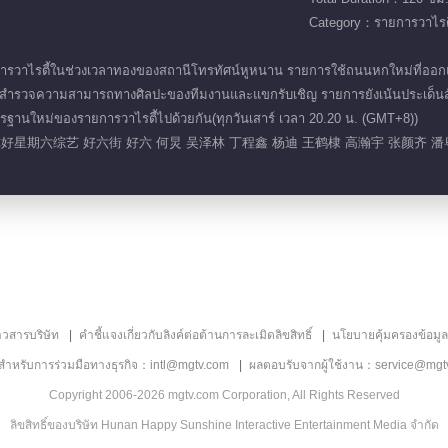
Category：รายการวาไรตี
ารวาไรตี้ในช่วงเวลาทองของสถานีโทรทัศน์หูหนาน รายการใช้ถนนหกใหม่ที่ออกแบบ
นก็สำรวจความสามารถทางศิลปะของทีมงานและแขกรับเชิญ รายการยังเน้นประเด็นสั
านใหม่ของรายการวาไรตี้ไปด้วยกัน(ทุกวันเสาร์ เวลา 20.20 น. (GMT+8))
你好星期六综艺 好六街 好六 何炅 吴泽林 丁程鑫 杨迪 王鹤棣 高瀚宇 张颜齐 潘
าวสารบริษัท
คำชี้แจงเกี่ยวกับลิงค์ต่อต้านการละเมิดลิขสิทธิ์
นโยบายคุ้มครองข้อมู
ลสำหรับการร่วมมือทางธุรกิจ：intl@mgtv.com
ผลตอบรับจากผู้ใช้งาน：service@mgt
Copyright 2006-2026 mgtv.com Corporation, All Rights Reserved
ลิขสิทธิ์ของบริษัท Hunan Happy Sunshine Interactive Entertainment Media จำกัด