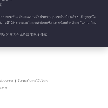
01:34
้
แผ่นพับโฆษณายอดนิยม
อย่างทันสมัยเป็นฉากหลัง นำความวุ่นวายในเมืองจริง ๆ เข้าสู่สตูดิโอ
งคมที่ได้รับความสนใจและค่านิยมเชิงบวก พร้อมด้วยทักษะอันยอดเยี่ยม
การแข่งขันอาหารพื้น
แนะนำ
บ้าน
粤明 宋霄瑛子 王栎鑫 姜珮瑶 任敏
展现中华美食的烟火气
息
ลส่วนบุคคล
ข้อตกลงในการให้บริการ
v.com