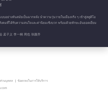
้
01:48
อย่างทันสมัยเป็นฉากหลัง นำความวุ่นวายในเมืองจริง ๆ เข้าสู่สตูดิโอ
แผ่นพับโฆษณายอดนิยม
งคมที่ได้รับความสนใจและค่านิยมเชิงบวก พร้อมด้วยทักษะอันยอดเยี่ยม
การแข่งขันอาหารพื้น
แนะนำ
บ้าน
远 孟子义 李一桐 周也 张颜齐
展现中华美食的烟火气
息
ลส่วนบุคคล
ข้อตกลงในการให้บริการ
v.com