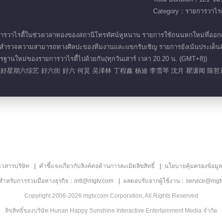
Category：รายการวาไรตี
ารวาไรตี้ในช่วงเวลาทองของสถานีโทรทัศน์หูหนาน รายการใช้ถนนหกใหม่ที่ออกแบบ
นก็สำรวจความสามารถทางศิลปะของทีมงานและแขกรับเชิญ รายการยังเน้นประเด็นสั
านใหม่ของรายการวาไรตี้ไปด้วยกัน(ทุกวันเสาร์ เวลา 20.20 น. (GMT+8))
你好星期六综艺 好六街 好六 何炅 吴泽林 丁程鑫 杨迪 李雪琴 沈月 瞿潇闻 陈哲
าวสารบริษัท
คำชี้แจงเกี่ยวกับลิงค์ต่อต้านการละเมิดลิขสิทธิ์
นโยบายคุ้มครองข้อมู
ลสำหรับการร่วมมือทางธุรกิจ：intl@mgtv.com
ผลตอบรับจากผู้ใช้งาน：service@mgt
Copyright 2006-2026 mgtv.com Corporation, All Rights Reserved
ลิขสิทธิ์ของบริษัท Hunan Happy Sunshine Interactive Entertainment Media จำกัด