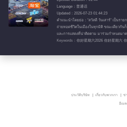
Language：普通话
Updated：2026-07-23 01:44:23
คำแนะนำโดยย่อ：“สวัสดี วันเสาร์” เป็นรายก
ถ่ายทอดชีวิตในเมืองในทุกมิติ ขณะเดียวกั
และการแสดงที่น่าติดตาม มาร่วมกำหนดมาตรฐ
Keywords：
你好星期六2026 你好星期六 
ประวัติบริษัท
เกี่ยวกับพวกเรา
ข่
อีเม