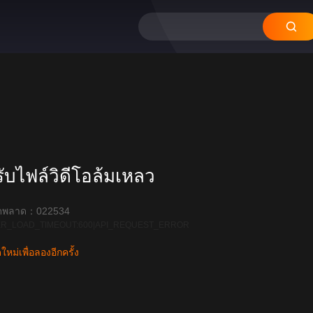
บไฟล์วิดีโอล้มเหลว
ิดพลาด：022534
R_LOAD_TIMEOUT:600|API_REQUEST_ERROR
หม่เพื่อลองอีกครั้ง