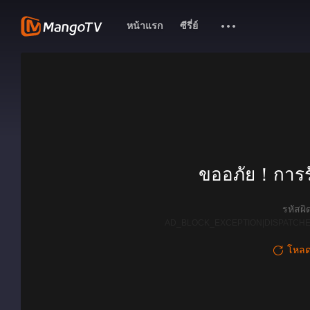
หน้าแรก
ซีรี่ย์
ขออภัย！การรั
รหัสผ
AD_BLOCK_EXCEPTION|DISPATCHE
โหลดใ