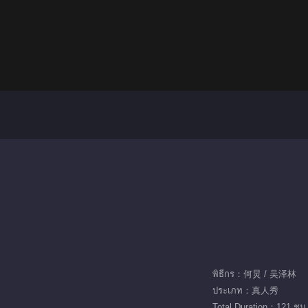
พิธีกร：何炅 / 吴泽林
ประเภท：真人秀
Total Duration：121 ชม.