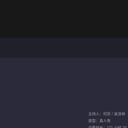
主持人：何炅 / 吴泽林
类型：真人秀
全集时长：121 小时 34