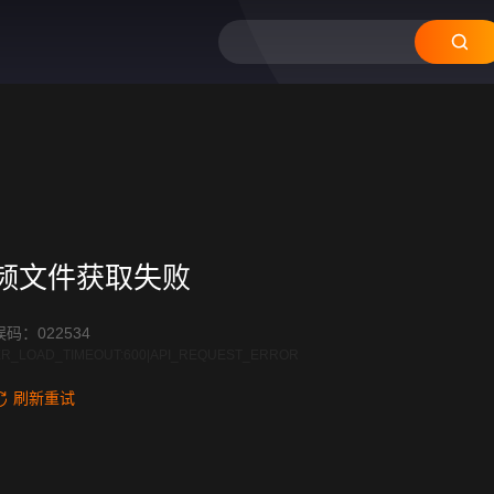
频文件获取失败
码：022534
R_LOAD_TIMEOUT:600|API_REQUEST_ERROR
刷新重试