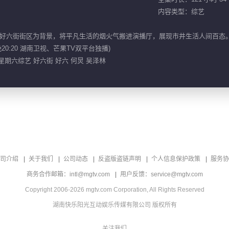
内容类型：综艺
好六街街区为背景，将平凡生活的烟火气搬进演播厅，展现市井生活人间百态
0:20 湖南卫视、芒果TV双平台独播)
好星期六综艺 好六街 好六 何炅 吴泽林
司介绍
关于我们
公司动态
反盗版盗链声明
个人信息保护政策
服务协
商务合作邮箱：intl@mgtv.com
用户反馈：service@mgtv.com
Copyright 2006-2026 mgtv.com Corporation, All Rights Reserved
湖南快乐阳光互动娱乐传媒有限公司 版权所有
关注我们