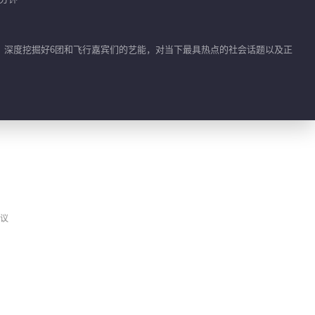
00:06
李雪琴新年祝福
。深度挖掘好6团和飞行嘉宾们的艺能，对当下最具热点的社会话题以及正
00:03
何老师吴泽林新年祝福
00:06
丁程鑫新年祝福
议
00:05
章昊新年祝福
00:07