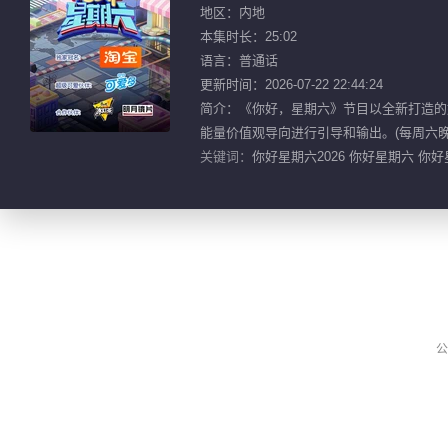
地区：内地
本集时长：25:02
语言：普通话
更新时间：2026-07-22 22:44:24
简介：《你好，星期六》节目以全新打造的
能量价值观导向进行引导和输出。(每周六晚2
关键词：
你好星期六2026 你好星期六 你好
公