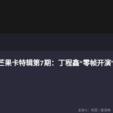
带芒果卡特辑第7期：丁程鑫“零帧开演
主持人：何炅 / 吴泽林