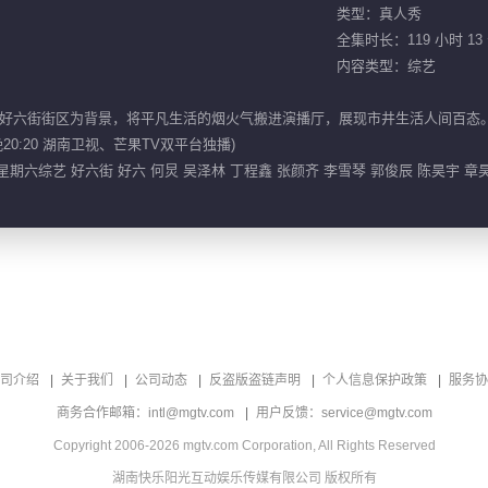
类型：真人秀
全集时长：119 小时 13
内容类型：综艺
好六街街区为背景，将平凡生活的烟火气搬进演播厅，展现市井生活人间百态
0:20 湖南卫视、芒果TV双平台独播)
星期六综艺 好六街 好六 何炅 吴泽林 丁程鑫 张颜齐 李雪琴 郭俊辰 陈昊宇 章
司介绍
关于我们
公司动态
反盗版盗链声明
个人信息保护政策
服务协
商务合作邮箱：intl@mgtv.com
用户反馈：service@mgtv.com
Copyright 2006-2026 mgtv.com Corporation, All Rights Reserved
湖南快乐阳光互动娱乐传媒有限公司 版权所有