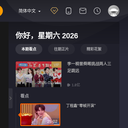
简体中文
你好，星期六 2026
本期看点
往期正片
精彩花絮
李一桐曾舜晞挑战两人三
VIP
足跳远
2026-02-14
1.8亿
看点
丁程鑫“零帧开演”
25:02