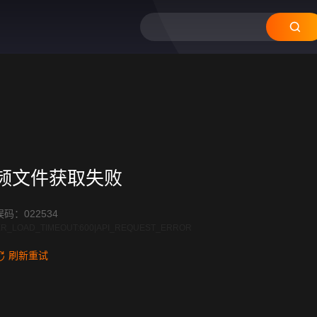
频文件获取失败
码：022534
R_LOAD_TIMEOUT:600|API_REQUEST_ERROR
刷新重试