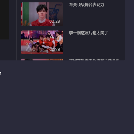
章昊顶级舞台表现力
00:29
李一桐这照片也太美了
00:29
丁程鑫迅雷不及掩耳之势具象
化
”
00:49
陈昊宇救也救不回来的手气
01:21
曾舜晞男友力max
00:45