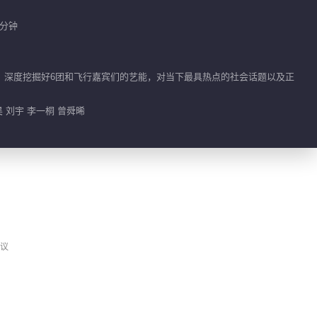
 分钟
春节惊喜五连更
01:13
。深度挖掘好6团和飞行嘉宾们的艺能，对当下最具热点的社会话题以及正
小编热推
昊 刘宇 李一桐 曾舜晞
中餐厅·南洋拾光季
荐
打造独具风格特色的田
园餐厅
议