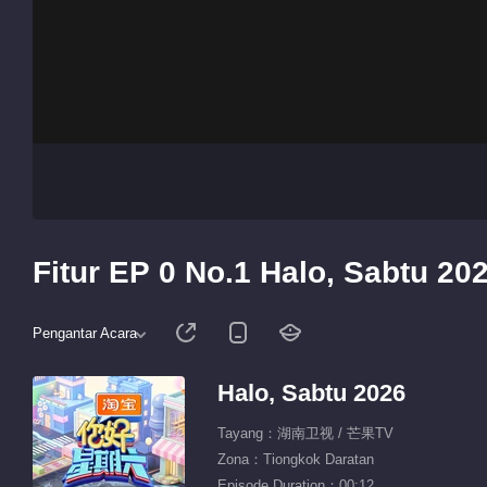
Fitur EP 0 No.1 Halo, Sabtu 20
Pengantar Acara
Halo, Sabtu 2026
Tayang：湖南卫视 / 芒果TV
Zona：Tiongkok Daratan
Episode Duration：00:12