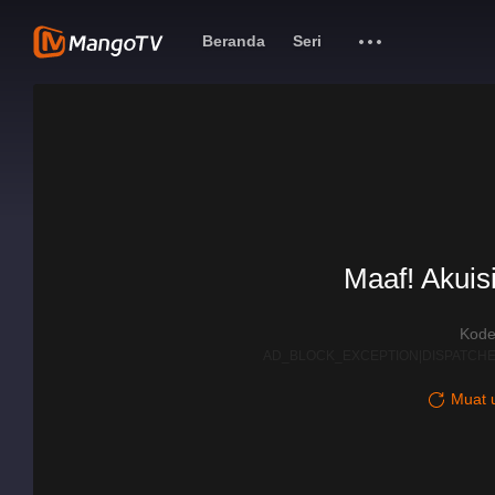
Beranda
Seri
Maaf! Akuisi
Kode
AD_BLOCK_EXCEPTION|DISPATCHE
Muat u