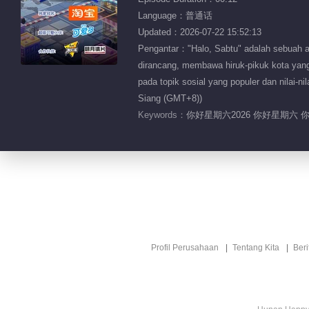
Language：普通话
Updated：2026-07-22 15:52:13
Pengantar："Halo, Sabtu" adalah sebuah ac
dirancang, membawa hiruk-pikuk kota yang
pada topik sosial yang populer dan nilai-
Siang (GMT+8))
Keywords：
你好星期六2026 你好星期六 
Profil Perusahaan
Tentang Kita
Ber