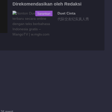
Direkomendasikan oleh Redaksi
Duet Cinta
Sarankan
代际交友纪实真人秀
 34 menit