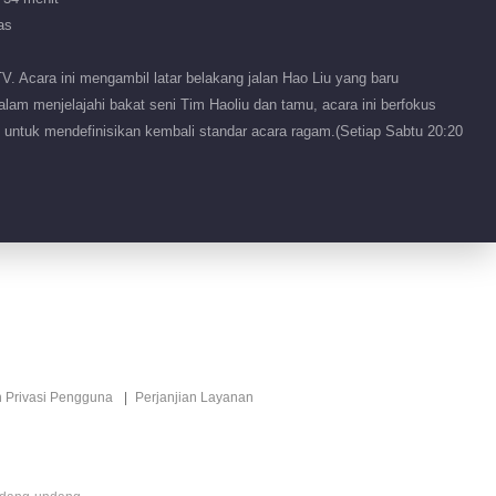
as
 Acara ini mengambil latar belakang jalan Hao Liu yang baru
am menjelajahi bakat seni Tim Haoliu dan tamu, acara ini berfokus
an untuk mendefinisikan kembali standar acara ragam.(Setiap Sabtu 20:20
n Privasi Pengguna
Perjanjian Layanan