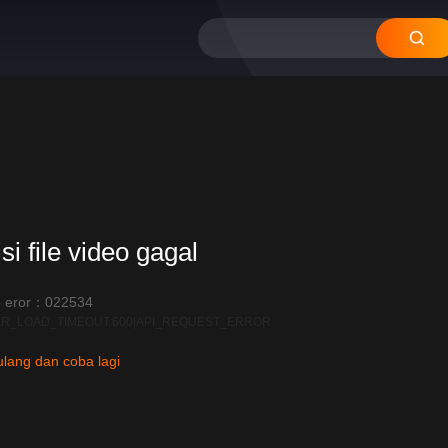
si file video gagal
 eror：022534
R_LOAD_TIMEOUT:600|API_REQUEST_ERROR
lang dan coba lagi