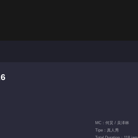
26
MC：何炅 / 吴泽林
Tipe：真人秀
Total Duration：118 jam