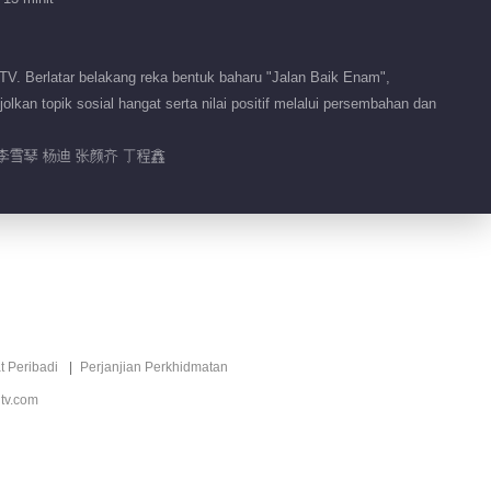
02:00
Video pendek EP 4 No.5
V. Berlatar belakang reka bentuk baharu "Jalan Baik Enam",
an topik sosial hangat serta nilai positif melalui persembahan dan
02:03
李雪琴 杨迪 张颜齐 丁程鑫
Rekomendasi penyunting
Restoran Cina •
Mengesyorkan
Rasa Asia Tenggara
打造独具风格特色的田
园餐厅
t Peribadi
Perjanjian Perkhidmatan
tv.com