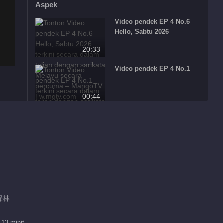
Aspek
Video pendek EP 4 No.6
Hello, Sabtu 2026
20:33
Video pendek EP 4 No.1
00:44
Video pendek EP 4 No.2
00:35
Video pendek EP 4 No.3
01:03
吴泽林
Video pendek EP 4 No.4
 13 minit