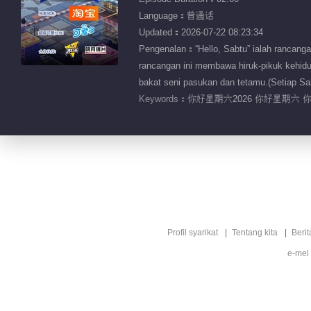
Language：普通话
Updated：2026-07-22 08:23:34
Pengenalan：“Hello, Sabtu” ialah rancanga
rancangan ini membawa hiruk-pikuk kehidup
bakat seni pasukan dan tetamu.(Setiap Sa
Keywords：
你好星期六2026 你好星期六 
Profil syarikat
Tentang kita
Berit
e-mel