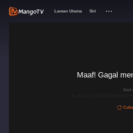
Laman Utama
Siri
Maaf! Gagal me
Kod 
AD_BLOCK_EXCEPTION|DISPATCHE
Cuba