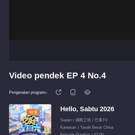
Video pendek EP 4 No.4
Pengenalan program
Hello, Sabtu 2026
Siaran：湖南卫视 / 芒果TV
Kawasan：Tanah Besar China
Episode Duration：02:00