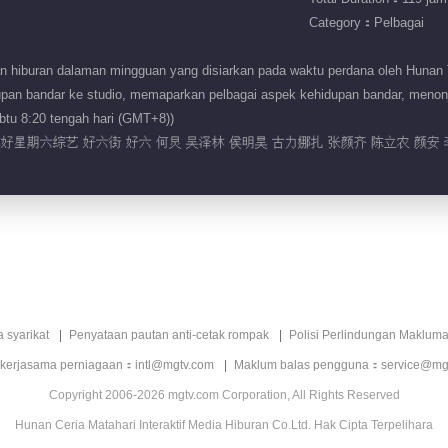
Category：Pelbagai
n hiburan dalaman mingguan yang disiarkan pada waktu perdana oleh Hunan T
an bandar ke studio, memaparkan pelbagai aspek kehidupan bandar, menonjolk
btu 8:20 tengah hari (GMT+8))
你好星期六综艺 好六街 好六 何炅 吴泽林 侯明昊 古力娜扎 张颜齐 陈立农 颜安 
a syarikat
Penyataan pautan anti-cetak rompak
Polisi Perlindungan Makluma
 kerjasama perniagaan：intl@mgtv.com
Maklum balas pengguna：service@mg
Copyright 2006-2026 mgtv.com Corporation, All Rights Reserved
Hunan Ceria Matahari Interaktif Media Hiburan Co.Ltd. Hak Cipta Terpelihara