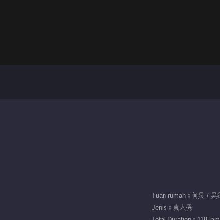
Tuan rumah：何炅 / 
Jenis：真人秀
Total Duration：119 jam