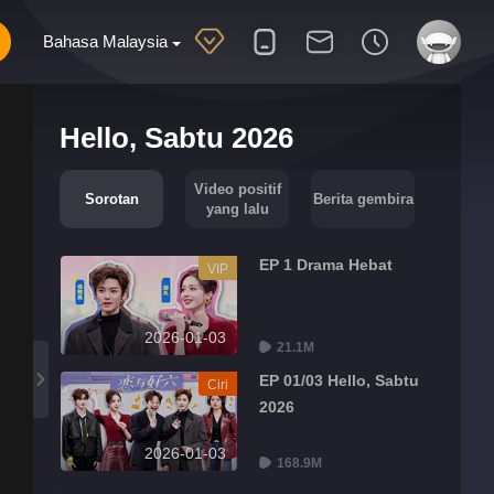
Bahasa Malaysia
Hello, Sabtu 2026
Video positif
Sorotan
Berita gembira
yang lalu
EP 1 Drama Hebat
VIP
2026-01-03
21.1M
EP 01/03 Hello, Sabtu
Ciri
2026
2026-01-03
168.9M