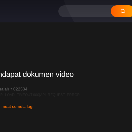
ndapat dokumen video
salah：022534
R_LOAD_TIMEOUT:600|API_REQUEST_ERROR
 muat semula lagi