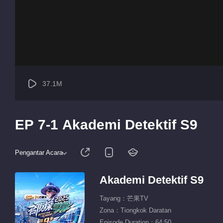
37.1M
EP 7-1 Akademi Detektif S9
Pengantar Acara
Akademi Detektif S9
Tayang：芒果TV
Zona：Tiongkok Daratan
Episode Duration：64:50