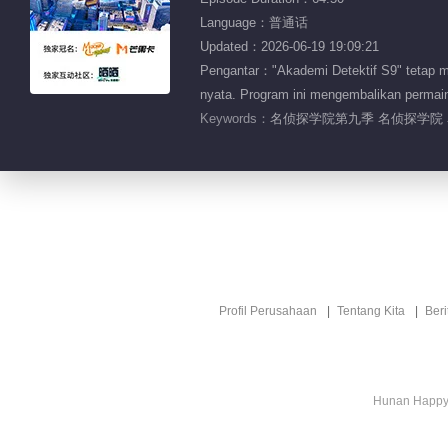
Language：普通话
Updated：2026-06-19 19:09:21
Pengantar："Akademi Detektif S9" tetap me
nyata. Program ini mengembalikan permai
Keywords：
名侦探学院第九季 名侦探学院 
Profil Perusahaan
Tentang Kita
Ber
Hunan Happy 