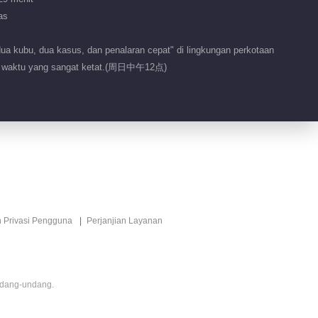
4.8M
as
EP 8-1 Akademi
VIP
Detektif S9
a kubu, dua kasus, dan penalaran cepat" di lingkungan perkotaan
atas waktu yang sangat ketat.(周日中午12点)
2026-02-15
36.7M
EP 8-2 Akademi
VIP
Detektif S9
2026-02-15
36.0M
EP 8 Versi Plus
VIP
n Privasi Pengguna
Perjanjian Layanan
2026-02-17
4.7M
EP 9-1 Akademi
VIP
Detektif S9
ndang-undang.
2026-02-22
36.8M