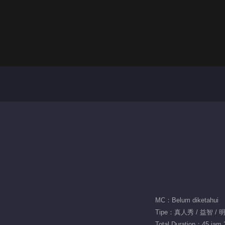
MC：Belum diketahui
Tipe：真人秀 / 益智 / 
Total Duration：45 jam 