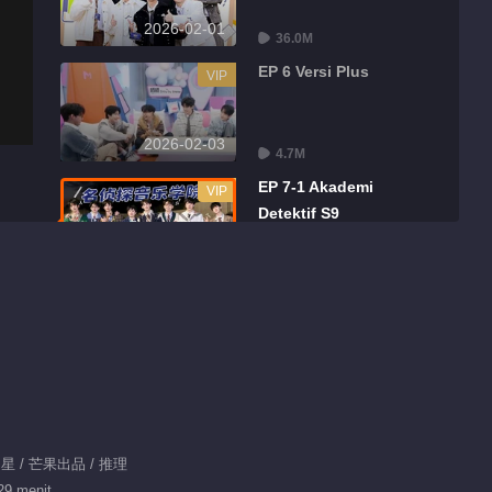
2026-02-01
36.0M
EP 6 Versi Plus
VIP
2026-02-03
4.7M
EP 7-1 Akademi
VIP
Detektif S9
2026-02-08
37.1M
EP 7-2 Akademi
VIP
Detektif S9
2026-02-08
36.8M
EP 7 Versi Plus
VIP
明星 / 芒果出品 / 推理
2026-02-10
29 menit