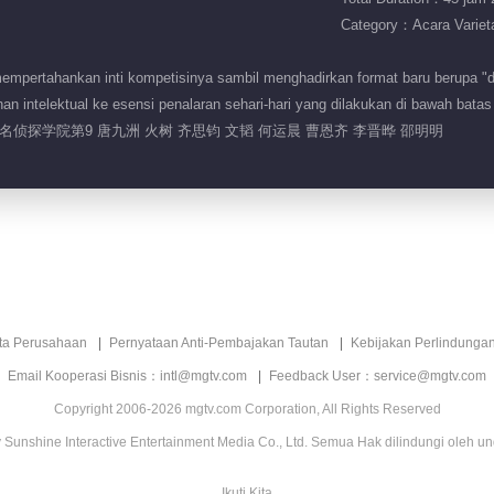
Category：Acara Variet
mpertahankan inti kompetisinya sambil menghadirkan format baru berupa "du
nan intelektual ke esensi penalaran sehari-hari yang dilakukan di bawah b
名侦探学院第9 唐九洲 火树 齐思钧 文韬 何运晨 曹恩齐 李晋晔 邵明明
ita Perusahaan
Pernyataan Anti-Pembajakan Tautan
Kebijakan Perlindunga
Email Kooperasi Bisnis：intl@mgtv.com
Feedback User：service@mgtv.com
Copyright 2006-2026 mgtv.com Corporation, All Rights Reserved
Sunshine Interactive Entertainment Media Co., Ltd. Semua Hak dilindungi oleh u
Ikuti Kita