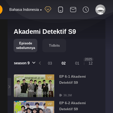
Bahasa Indonesia
Akademi Detektif S9
Episode
Tidbits
sebelumnya
2025
season 9
04
03
02
01
12
EP 6-1 Akademi
VIP
Detektif S9
2026-02-01
36.3M
EP 6-2 Akademi
VIP
Detektif S9