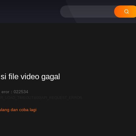
si file video gagal
 eror：022534
R_LOAD_TIMEOUT:600|API_REQUEST_ERROR
lang dan coba lagi