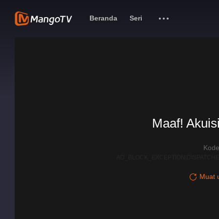
Beranda
Seri
Maaf! Akuisi
Kode
AD_BLOCK_EXCEPTION|DISPATCHE
Muat u