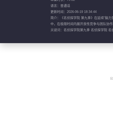
语言：普通话
更新时间：2026-06-19 18:34:44
简介：《名侦探学院 第九季》在延续“脑
中，在极限时间内展开良性竞争与团队协作。
关键词：
名侦探学院第九季 名侦探学院 名侦
公