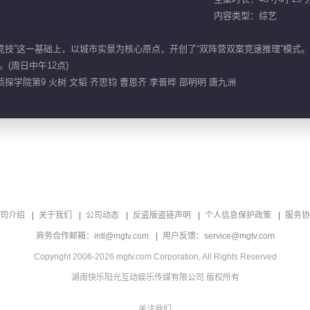
内容类型：综艺
力竞技”这一基础上，以城市实景为核心原点，开创了“双阵营双案竞速推理”模
(周日中午12点)
探学院第9 火树 文韬 齐思钧 曹恩齐 李晋晔 邵明明 唐九洲
司介绍
关于我们
公司动态
反盗版盗链声明
个人信息保护政策
服务协
商务合作邮箱：intl@mgtv.com
用户反馈：service@mgtv.com
Copyright 2006-2026 mgtv.com Corporation, All Rights Reserved
湖南快乐阳光互动娱乐传媒有限公司 版权所有
关注我们