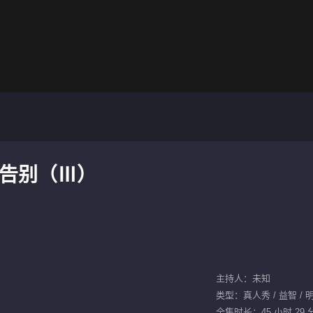
的告别（Ⅲ）
主持人：未知
类型：真人秀 / 益智 / 明
全集时长：45 小时 29 