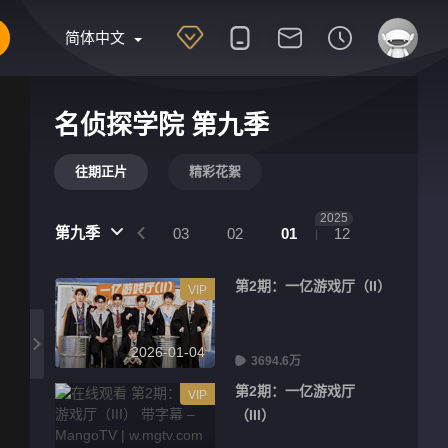
简体中文
名侦探学院 第九季
往期正片
精彩花絮
2025
第九季
04
03
02
01
12
第2期：一亿游戏厅（II）
VIP
2026-01-04
3694.6万
第2期：一亿游戏厅
VIP
（III）