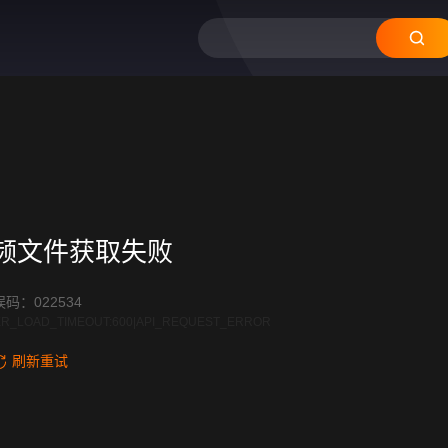
频文件获取失败
码：022534
R_LOAD_TIMEOUT:600|API_REQUEST_ERROR
刷新重试