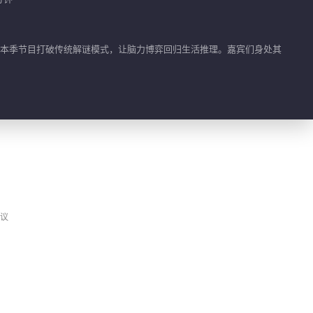
第4期：玫瑰的告别
VIP
（Ⅲ）
式。本季节目打破传统解谜模式，让脑力博弈回归生活推理。嘉宾们身处其
2026-01-18
3643.2万
第4期：玫瑰的告别
VIP
（IV）
2026-01-18
3608.8万
普拉斯：学长MBTI大公
VIP
开
2026-01-20
485.4万
议
第5期：阿缇斯风云（I）
VIP
2026-01-25
3738.6万
第5期：阿缇斯风云（II）
VIP