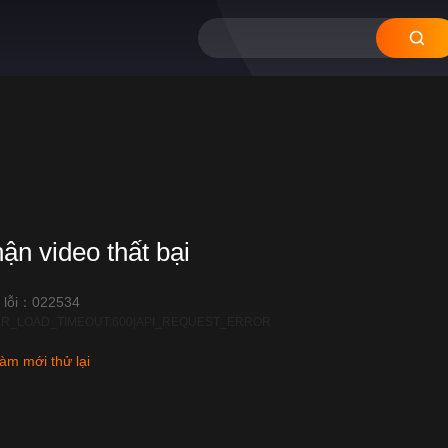
hận video thất bại
 lỗi：022534
R_LOAD_TIMEOUT:600|API_REQUEST_ERROR
àm mới thử lại