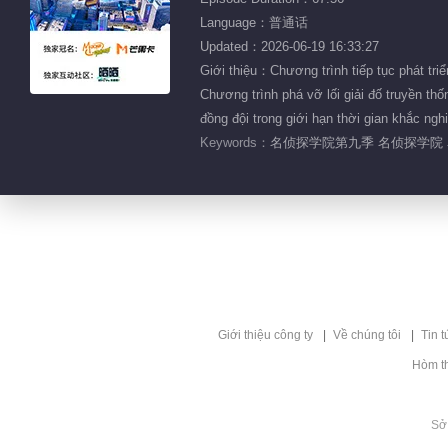
Language：普通话
Updated：2026-06-19 16:33:27
Giới thiệu：Chương trình tiếp tục phát triể
Chương trình phá vỡ lối giải đố truyền th
đồng đội trong giới hạn thời gian khắc ngh
Keywords：
名侦探学院第九季 名侦探学院 
Giới thiệu công ty
Về chúng tôi
Tin t
Hòm t
Sở