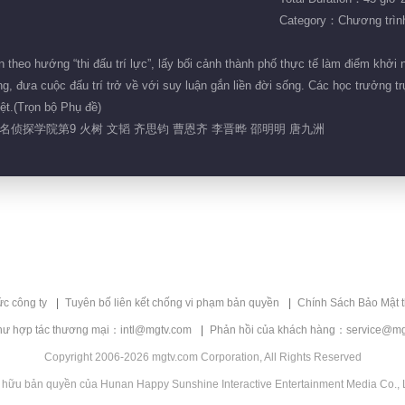
Category：Chương trình 
n theo hướng “thi đấu trí lực”, lấy bối cảnh thành phố thực tế làm điểm khởi n
ống, đưa cuộc đấu trí trở về với suy luận gắn liền đời sống. Các học trưởng 
iệt.(Trọn bộ Phụ đề)
名侦探学院第9 火树 文韬 齐思钧 曹恩齐 李晋晔 邵明明 唐九洲
ức công ty
Tuyên bố liên kết chống vi phạm bản quyền
Chính Sách Bảo Mật 
hư hợp tác thương mại：intl@mgtv.com
Phản hồi của khách hàng：service@mg
Copyright 2006-2026 mgtv.com Corporation, All Rights Reserved
 hữu bản quyền của Hunan Happy Sunshine Interactive Entertainment Media Co., L