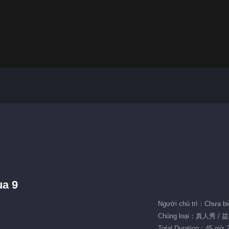
ùa 9
Người chủ trì：Chưa bi
Chủng loại：真人秀 / 
Total Duration：45 giờ 