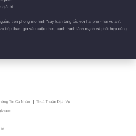
4.8M
giải trí
EP 4-1 Học Viện Trinh
VIP
Thám Mùa 9
guồn, tiên phong mô hình “suy luận tăng tốc với hai phe - hai vụ án”.
trực tiếp tham gia vào cuộc chơi, cạnh tranh lành mạnh và phối hợp cùng
2026-01-18
36.4M
EP 4-2 Học Viện Trinh
VIP
Thám Mùa 9
2026-01-18
36.1M
EP 4 Bản Plus
VIP
2026-01-20
4.9M
thông Tin Cá Nhân
Thoả Thuận Dịch Vụ
EP 5-1 Học Viện Trinh
VIP
tv.com
Thám Mùa 9
2026-01-25
td.
37.4M