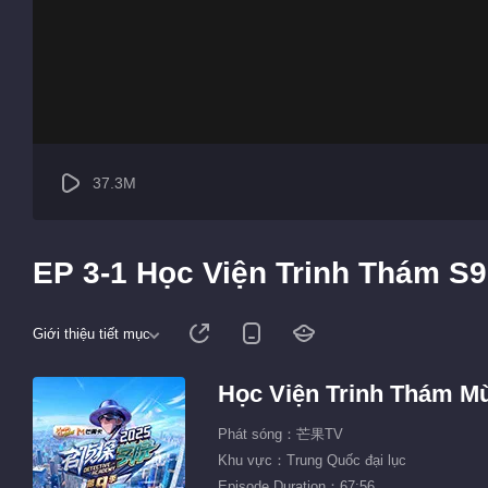
37.3M
EP 3-1 Học Viện Trinh Thám S9
Giới thiệu tiết mục
Học Viện Trinh Thám M
Phát sóng：芒果TV
Khu vực：Trung Quốc đại lục
Episode Duration：67:56