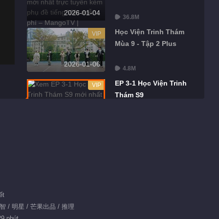
2026-01-04
36.8M
Học Viện Trinh Thám
VIP
Mùa 9 - Tập 2 Plus
2026-01-06
4.8M
EP 3-1 Học Viện Trinh
VIP
Thám S9
2026-01-11
37.3M
EP 3-2 Học Viện Trinh
VIP
Thám S9
2026-01-11
36.4M
EP 3 Bản Plus
VIP
ết
益智 / 明星 / 芒果出品 / 推理
2026-01-13
29 phút