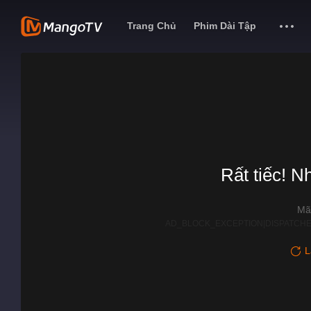
Trang Chủ
Phim Dài Tập
Rất tiếc! N
Mã
AD_BLOCK_EXCEPTION|DISPATCHE
L