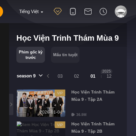
Tiếng Việt
Học Viện Trinh Thám Mùa 9
Phim gốc kỳ
Mẩu tin tuyệt
trước
2025
season 9
04
03
02
01
12
Học Viện Trinh Thám
VIP
Mùa 9 - Tập 2A
2026-01-04
36.9M
Học Viện Trinh Thám
VIP
Mùa 9 - Tập 2B