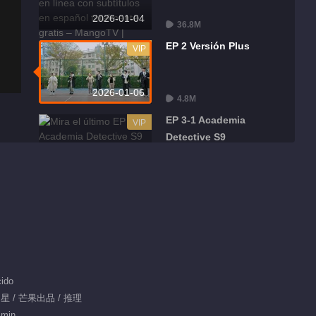
2026-01-04
36.8M
EP 2 Versión Plus
VIP
2026-01-06
4.8M
EP 3-1 Academia
VIP
Detective S9
2026-01-11
37.3M
EP 3-2 Academia
VIP
Detective S9
2026-01-11
36.4M
EP 3 Versión Plus
VIP
ido
明星 / 芒果出品 / 推理
2026-01-13
 min