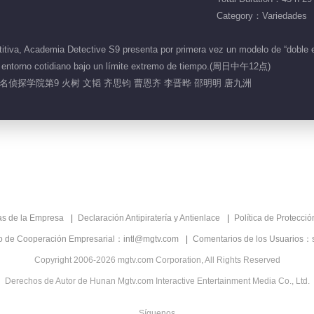
Category：Variedades
iva, Academia Detective S9 presenta por primera vez un modelo de “doble eq
al entorno cotidiano bajo un límite extremo de tiempo.(周日中午12点)
名侦探学院第9 火树 文韬 齐思钧 曹恩齐 李晋晔 邵明明 唐九洲
as de la Empresa
Declaración Antipiratería y Antienlace
Política de Protecci
co de Cooperación Empresarial：intl@mgtv.com
Comentarios de los Usuarios：
Copyright 2006-2026 mgtv.com Corporation, All Rights Reserved
Derechos de Autor de Hunan Mgtv.com Interactive Entertainment Media Co., Ltd.
Síguenos