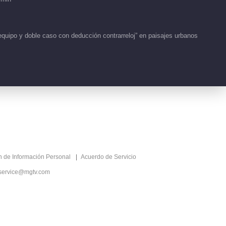
4.8M
EP 4-1 Academia
VIP
Detective S9
uipo y doble caso con deducción contrarreloj” en paisajes urbanos
2026-01-18
36.4M
EP 4-2 Academia
VIP
Detective S9
2026-01-18
36.1M
EP 4 Versión Plus
VIP
ón de Información Personal
Acuerdo de Servicio
2026-01-20
4.9M
service@mgtv.com
EP 5-1 Academia
VIP
Detective S9
2026-01-25
37.4M