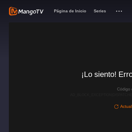
Página de Inicio
Series
¡Lo siento! Err
Código
AD_BLOCK_EXCEPTION|DISPATCHE
Actual