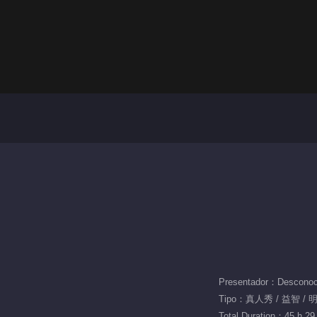
Presentador：Desconoc
Tipo：真人秀 / 益智 / 
Total Duration：45 h 29