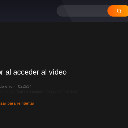
or al acceder al vídeo
 de error：022534
R_LOAD_TIMEOUT:600|API_REQUEST_ERROR
izar para reintentar