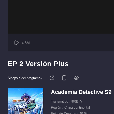
4.8M
EP 2 Versión Plus
Sinopsis del programa
Academia Detective S9
Transmitido：芒果TV
Región：China continental
Episode Duration：40:04