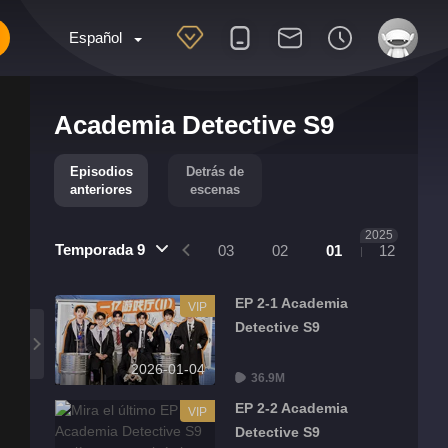
Español
Academia Detective S9
Episodios
Detrás de
anteriores
escenas
2025
Temporada 9
04
03
02
01
12
EP 2-1 Academia
VIP
Detective S9
2026-01-04
36.9M
EP 2-2 Academia
VIP
Detective S9