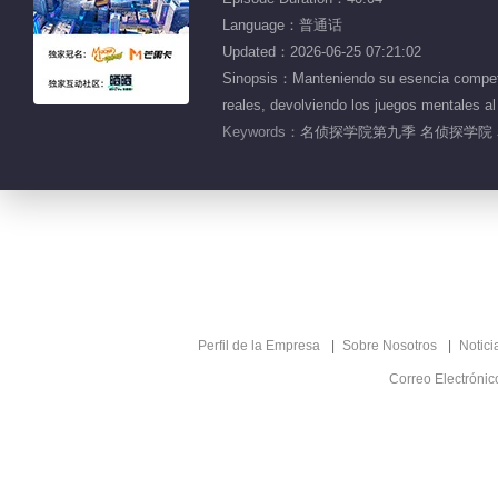
Language：普通话
Updated：2026-06-25 07:21:02
Sinopsis：Manteniendo su esencia competit
reales, devolviendo los juegos mentales 
Keywords：
名侦探学院第九季 名侦探学院 
Perfil de la Empresa
Sobre Nosotros
Notici
Correo Electróni