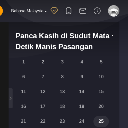
Bahasa Malaysia
Panca Kasih di Sudut Mata ·
Detik Manis Pasangan
1
2
3
4
5
6
7
8
9
10
11
12
13
14
15
16
17
18
19
20
21
22
23
24
25