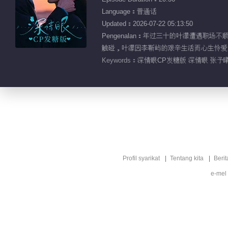
Language：普通话
Updated：2026-07-22 05:13:50
Pengenalan：年过三十的叶濛遭遇
触碰，叶濛因李靳屿的艰辛生活而心生怜爱
Keywords：
深情眼CP发糖版 深情眼 张予曦
Profil syarikat
Tentang kita
Berit
e-mel