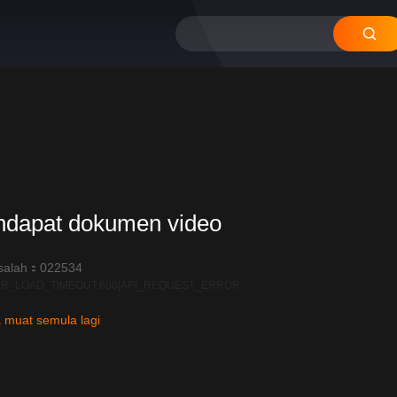
ndapat dokumen video
salah：022534
R_LOAD_TIMEOUT:600|API_REQUEST_ERROR
 muat semula lagi