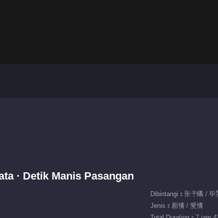
ata · Detik Manis Pasangan
Dibintangi：张予曦 / 
Jenis：剧情 / 爱情
Total Duration：7 jam 43