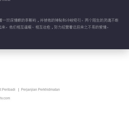
了长着一双深情眼的李靳屿，并被他的神秘和冷峻吸引。两个陌生的灵魂不断
起来。他们相互温暖、相互治愈，努力经营着这段来之不易的爱情。
t Peribadi
Perjanjian Perkhidmatan
tv.com