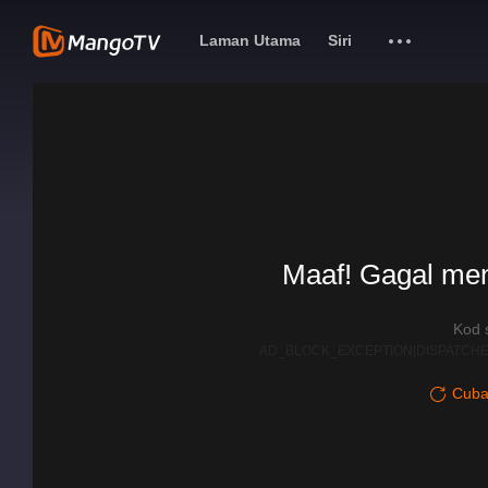
Laman Utama
Siri
Maaf! Gagal me
Kod 
AD_BLOCK_EXCEPTION|DISPATCHE
Cuba