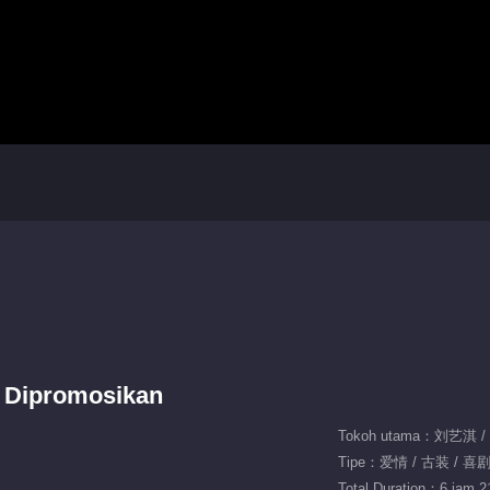
a Dipromosikan
Tokoh utama：刘艺淇 
Tipe：爱情 / 古装 / 喜
Total Duration：6 jam 2