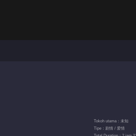
Tokoh utama：未知
Tipe：剧情 / 爱情
Total Duration：2 jam 2