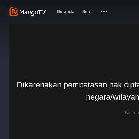
Beranda
Seri
Dikarenakan pembatasan hak cipta, 
negara/wilayah
Kode 