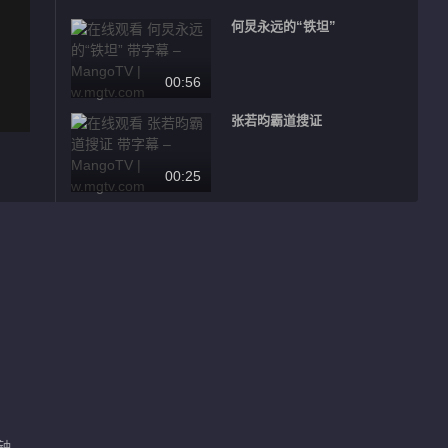
何炅永远的“铁坦”
00:56
张若昀霸道搜证
00:25
王鸥魏晨隐藏关系被踢爆？
00:46
王安宇也闯进了老舅文学
00:23
魏大勋在动脑子这块从没输过
分钟