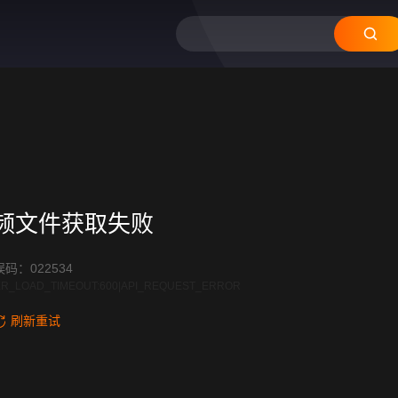
频文件获取失败
码：022534
R_LOAD_TIMEOUT:600|API_REQUEST_ERROR
刷新重试