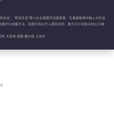
00:40
杨蓉对大张伟撂了狠话就跑
女性安全”、“职场生态”等六大主题展开深度叙事，在悬疑推理中融入对社会
目模式与拍摄手法，在提升观众代入感的同时，致力于引导观众树立正确
00:45
惹火男人王安宇上线
昀 大张伟 杨蓉 魏大勋 王安宇
00:57
小编热推
密室大逃脱 第八季
荐
益智类实景解密真人秀
议