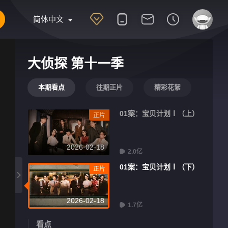
简体中文
大侦探 第十一季
本期看点
往期正片
精彩花絮
01案：宝贝计划Ⅰ（上）
正片
2026-02-18
2.0亿
01案：宝贝计划Ⅰ（下）
正片
2026-02-18
1.7亿
看点