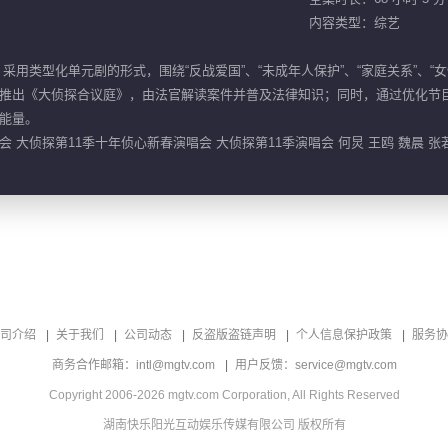
内容类型：综艺
采用类型化单元剧的形式，围绕“反战爱国”、“未成年人保护”、“家庭关系”、“
推出《大侦探合议庭》，由法官解读案件并普及法律知识；同时，通过优化节
能量。
大侦探第11季十年侦心新春演唱会 大侦探第11季演唱会 何炅 王鸥 魏晨 张若
司介绍
关于我们
公司动态
反盗版盗链声明
个人信息保护政策
服务协
商务合作邮箱：intl@mgtv.com
用户反馈：service@mgtv.com
Copyright 2006-2026 mgtv.com Corporation, All Rights Reserved
湖南快乐阳光互动娱乐传媒有限公司 版权所有