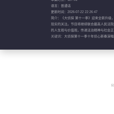
语言：普通话
更新时间：2026-07-22 22:26:47
简介：《大侦探 第十一季》迎来全新升级，
现实的关注。节目将继续联合最高人民法院
的人生观与价值观，传递法治精神与社会正
关键词：
大侦探第十一季十年侦心新春演唱会 
公