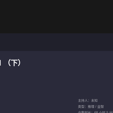
Ⅰ（下）
主持人：未知
类型：推理 / 益智
全集时长：68 小时 5 