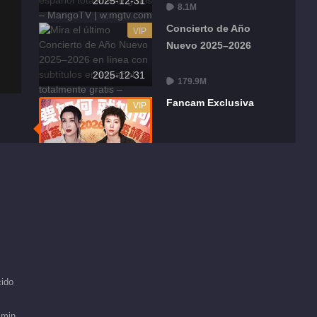
2025-12-31
8.1M
Concierto de Año
VIP
Nuevo 2025–2026
2025-12-31
179.9M
Fancam Exclusiva
VIP
2025-12-31
9.0M
Zona de Canto
VIP
Colectivo
2025-12-31
6.9M
Área de Asientos
VIP
ido
2025-12-31
7.9M
 min