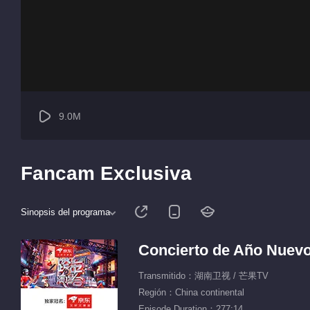
9.0M
Fancam Exclusiva
Sinopsis del programa
Concierto de Año Nuev
Transmitido：湖南卫视 / 芒果TV
Región：China continental
Episode Duration：277:14