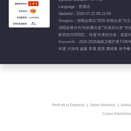
Language：普通话
Updated：2026-07-22 08:12:09
Sinopsis：演唱会将以“2026·炽
演唱会将分为“向欢聚出发”“向美好出发”“
龄层的共同回忆，传递“向美好出发，就是
Keywords：
2025-2026湖南卫视芒果T
年团 大张伟 戚薇 李晟 那英 窦靖童 张予曦
Perfil de la Empresa
Sobre Nosotros
Notici
Correo Electróni