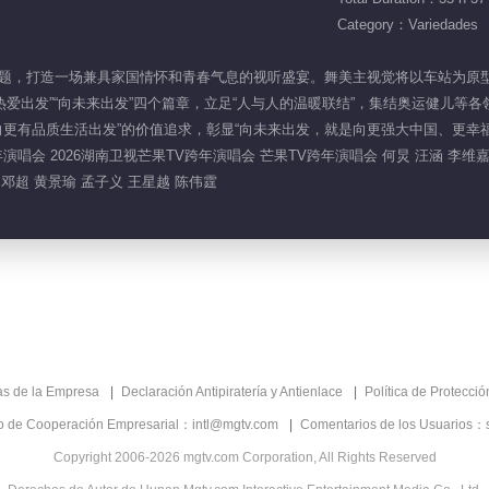
Category：Variedades
热出发”为主题，打造一场兼具家国情怀和青春气息的视听盛宴。舞美主视觉将以车站为
向热爱出发”“向未来出发”四个篇章，立足“人与人的温暖联结”，集结奥运健儿
向更有品质生活出发”的价值追求，彰显“向未来出发，就是向更强大中国、更幸
V跨年演唱会 2026湖南卫视芒果TV跨年演唱会 芒果TV跨年演唱会 何炅 汪涵 李维
 邓超 黄景瑜 孟子义 王星越 陈伟霆
as de la Empresa
Declaración Antipiratería y Antienlace
Política de Protecci
co de Cooperación Empresarial：intl@mgtv.com
Comentarios de los Usuarios：
Copyright 2006-2026 mgtv.com Corporation, All Rights Reserved