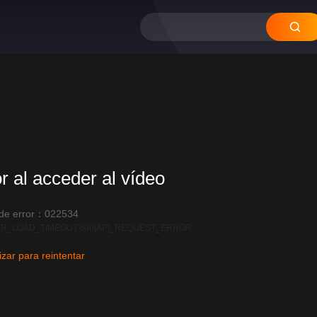
or al acceder al vídeo
 de error：022534
R_LOAD_TIMEOUT:600|API_REQUEST_ERROR
izar para reintentar