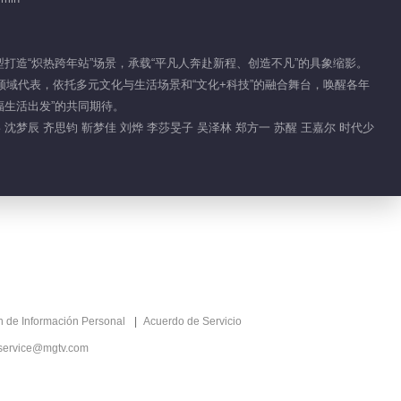
Pasillo de Entrada
VIP
原型打造“炽热跨年站”场景，承载“平凡人奔赴新程、创造不凡”的具象缩影。
2025-12-31
6.7M
等各领域代表，依托多元文化与生活场景和“文化+科技”的融合舞台，唤醒各年
福生活出发”的共同期待。
Destacados
嘉 沈梦辰 齐思钧 靳梦佳 刘烨 李莎旻子 吴泽林 郑方一 苏醒 王嘉尔 时代少
Clips EP 4 No.35 Concierto
VIP
de Año Nuevo 2025–2026
02:22
Clips EP 4 No.34 Concierto
VIP
de Año Nuevo 2025–2026
10:10
Clips EP 4 No.39 Concierto
VIP
ón de Información Personal
Acuerdo de Servicio
de Año Nuevo 2025–2026
service@mgtv.com
03:19
Clips EP 4 No.38 Concierto
VIP