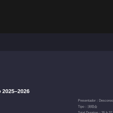
o 2025–2026
Presentador：Desconoc
Tipo：演唱会
Total Duration：35 h 37