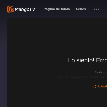
Página de Inicio
Series
¡Lo siento! Err
Código
AD_BLOCK_EXCEPTION|DISPATCHE
Actual