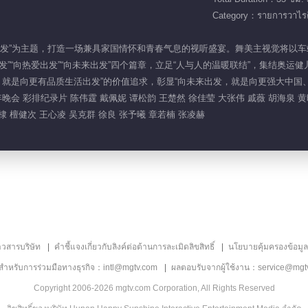
Category：รายการวาไรตี
026·炽热出发”为主题，打造一场兼具家国情怀和青春气息的视听盛宴。舞美主视觉将
发”“向热爱出发”“向未来出发”四个篇章，立足“人与人的温暖联结”，集结奥
，就是向更有品质生活出发”的价值追求，彰显“向未来出发，就是向更强大中国
V跨年晚会 彩排纪录片 陈伟霆 戴佩妮 谭松韵 王楚然 徐佳莹 大张伟 戚薇 胡海泉 
棣 檀健次 王心凌 吴克群 徐良 张予曦 章若楠 张凌赫
าวสารบริษัท
คำชี้แจงเกี่ยวกับลิงค์ต่อต้านการละเมิดลิขสิทธิ์
นโยบายคุ้มครองข้อมู
ลสำหรับการร่วมมือทางธุรกิจ：intl@mgtv.com
ผลตอบรับจากผู้ใช้งาน：service@mgt
Copyright 2006-2026 mgtv.com Corporation, All Rights Reserved