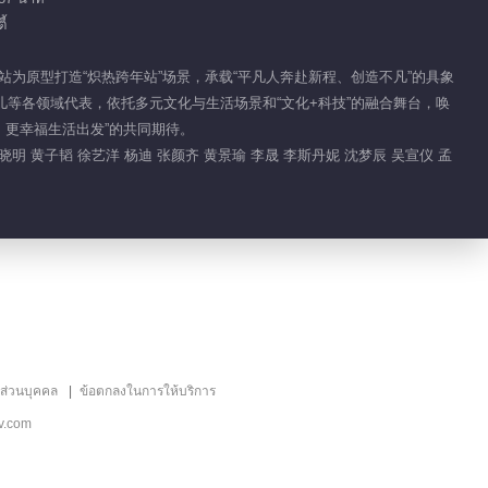
เน้น EP 4 No.46
VIP
้
02:23
以车站为原型打造“炽热跨年站”场景，承载“平凡人奔赴新程、创造不凡”的具象
运健儿等各领域代表，依托多元文化与生活场景和“文化+科技”的融合舞台，唤
เน้น EP 4 No.51
VIP
、更幸福生活出发”的共同期待。
黄晓明 黄子韬 徐艺洋 杨迪 张颜齐 黄景瑜 李晟 李斯丹妮 沈梦辰 吴宣仪 孟
02:06
เน้น EP 4 No.47
VIP
03:01
เน้น EP 4 No.45
VIP
03:35
ลส่วนบุคคล
ข้อตกลงในการให้บริการ
เน้น EP 4 No.44
v.com
VIP
05:50