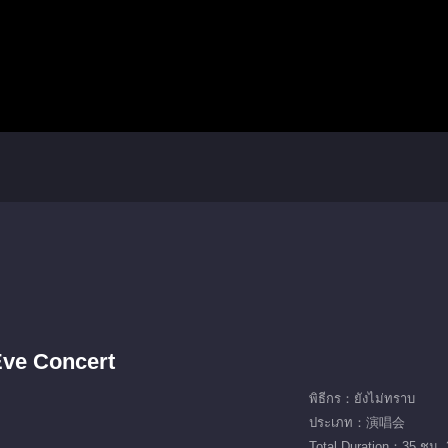
Eve Concert
พิธีกร：ยังไม่ทราบ
ประเภท：演唱会
Total Duration：35 ชม. 