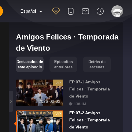
Español
Amigos Felices · Temporada
de Viento
Destacados de
Episodios
Detrás de
este episodio
anteriores
escenas
EP 07-1 Amigos
VIP
Felices · Temporada
de Viento
2026-02-03
138.1M
EP 07-2 Amigos
VIP
Felices · Temporada
de Viento