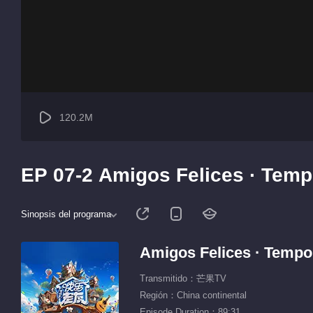
120.2M
EP 07-2 Amigos Felices · Temp
Sinopsis del programa
Amigos Felices · Tempo
Transmitido：芒果TV
Región：China continental
Episode Duration：89:31