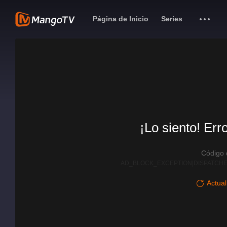
Página de Inicio
Series
¡Lo siento! Err
Código
AD_BLOCK_EXCEPTION|DISPATCHE
Actual