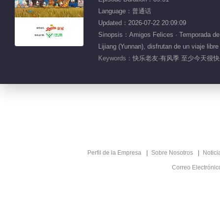
Language：普通话
Updated：2026-07-22 20:09:09
Sinopsis：Amigos Felices · Temporada de Vi
Lijiang (Yunnan), disfrutan de un viaje libr
Keywords：
快乐老友·有风季 至少今天很快乐
Perfil de la Empresa
Sobre Nosotros
Notici
Correo Electróni