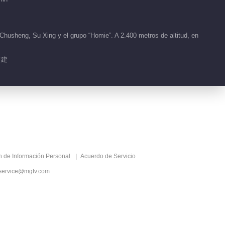
Clips EP 25 No.2 Feliz Por
Hoy
01:12
husheng, Su Xing y el grupo “Homie”. A 2.400 metros de altitud, en
Clips EP 25 No.3 Feliz Por
恒建
Hoy
01:21
Más popular
El Hogar Feliz
Recomendado
老友轻松慢旅居纪实体
验
ón de Información Personal
Acuerdo de Servicio
service@mgtv.com