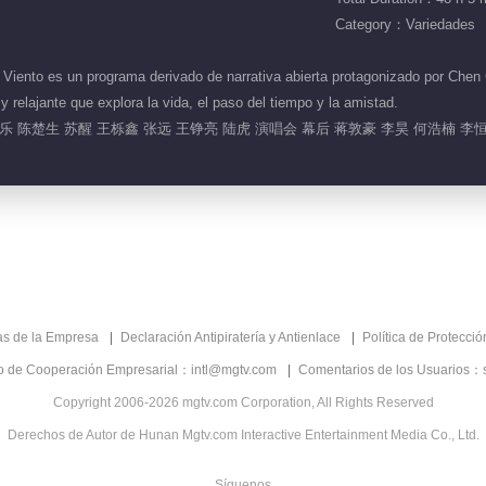
Category：Variedades
ento es un programa derivado de narrativa abierta protagonizado por Chen C
e y relajante que explora la vida, el paso del tiempo y la amistad.
 陈楚生 苏醒 王栎鑫 张远 王铮亮 陆虎 演唱会 幕后 蒋敦豪 李昊 何浩楠 李
as de la Empresa
Declaración Antipiratería y Antienlace
Política de Protecci
co de Cooperación Empresarial：intl@mgtv.com
Comentarios de los Usuarios：
Copyright 2006-2026 mgtv.com Corporation, All Rights Reserved
Derechos de Autor de Hunan Mgtv.com Interactive Entertainment Media Co., Ltd.
Síguenos