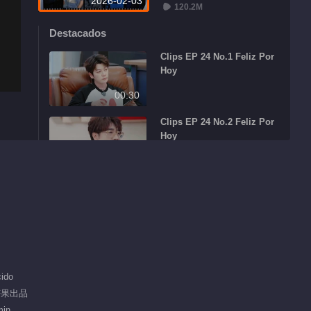
2026-02-03
120.2M
Destacados
Clips EP 24 No.1 Feliz Por
Hoy
00:30
Clips EP 24 No.2 Feliz Por
Hoy
00:41
Clips EP 24 No.3 Feliz Por
Hoy
00:56
Clips EP 25 No.1 Feliz Por
Hoy
ido
00:32
 芒果出品
min