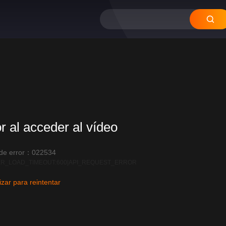
or al acceder al vídeo
 de error：022534
R_LOAD_TIMEOUT:600|API_REQUEST_ERROR
izar para reintentar