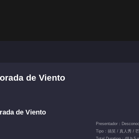
orada de Viento
rada de Viento
Presentador：Desconoc
Tipo：搞笑 / 真人秀 /
Total Duration：48 h 5 