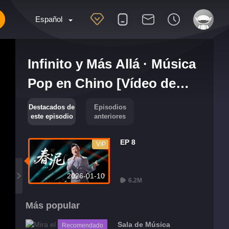
Español
Infinito y Más Allá · Música
Pop en Chino [Vídeo de
Escenario]
Destacados de
Episodios
este episodio
anteriores
EP 8
VIP
2026-01-10
6.2M
Más popular
Sala de Música
Recomendado