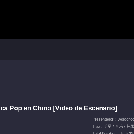
sica Pop en Chino [Vídeo de Escenario]
Presentador：Desconoc
Tipo：明星 / 音乐 / 
Total Duration：15 h 33