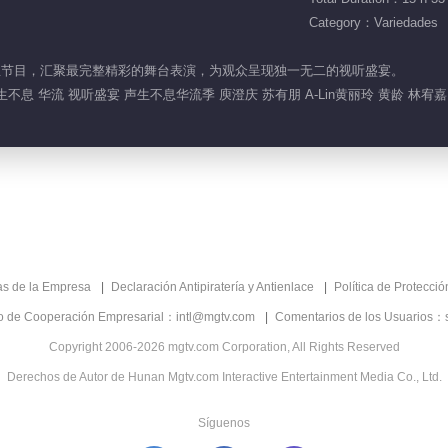
Category：Variedades
官方衍生节目，汇聚最完整精彩的舞台表演，为观众呈现独一无二的视听盛宴。
息 华流 视听盛宴 声生不息华流季 庾澄庆 苏有朋 A-Lin黄丽玲 黄龄 林宥嘉
as de la Empresa
Declaración Antipiratería y Antienlace
Política de Protecci
co de Cooperación Empresarial：intl@mgtv.com
Comentarios de los Usuarios：
Copyright 2006-2026 mgtv.com Corporation, All Rights Reserved
Derechos de Autor de Hunan Mgtv.com Interactive Entertainment Media Co., Ltd.
Síguenos