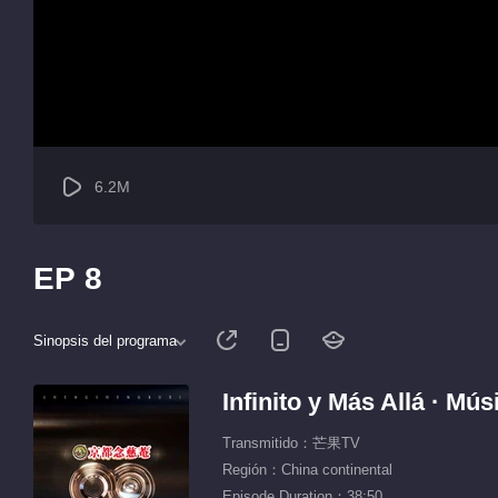
6.2M
EP 8
Sinopsis del programa
Infinito y Más Allá · Mú
Transmitido：芒果TV
Región：China continental
Episode Duration：38:50