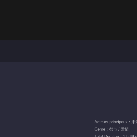
Acteurs principaux：
Genre：都市 / 爱情
Total Duration：1 h 49 