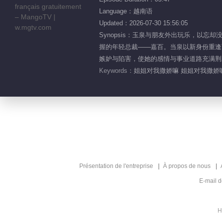
Language：越南语
Updated：2026-07-30 15:56:05
Synopsis：玉泉与朋友外出玩乐，以
握的年轻总裁——嘉百。当泉以新身份重逢
嫉妒与陷害，使她的感情与事业道路充满荆棘..
Keywords：
姐姐对我撒娇嘛 姐姐对我撒娇
Présentation de l'entreprise
À propos de nous
E-mail 
H