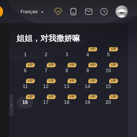
Français
姐姐，对我撒娇嘛
VIP
VIP
1
2
3
4
5
VIP
VIP
VIP
VIP
VIP
6
7
8
9
10
VIP
VIP
VIP
VIP
VIP
11
12
13
14
15
VIP
VIP
VIP
VIP
VIP
16
17
18
19
20