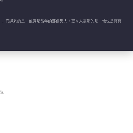
……而諷刺的是，他竟是當年的那個男人！更令人震驚的是，他也是寶寶
議