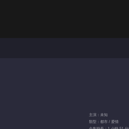
主演：未知
類型：都市 / 爱情
全集時長：1 小時 51 