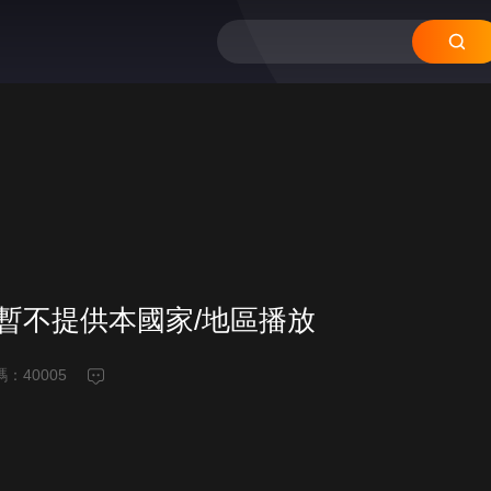
頻暫不提供本國家/地區播放
碼：
40005