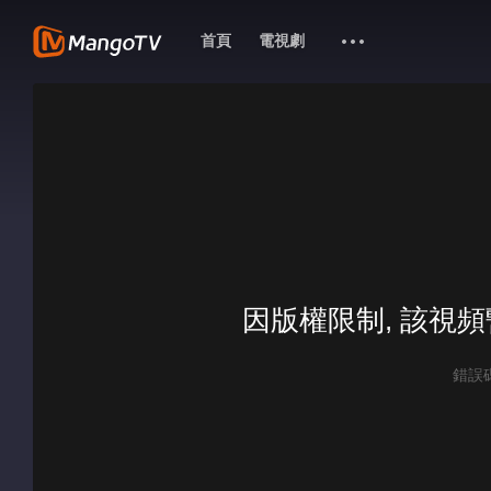
首頁
電視劇
因版權限制, 該視
錯誤