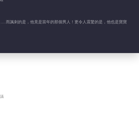
……而諷刺的是，他竟是當年的那個男人！更令人震驚的是，他也是寶寶
議