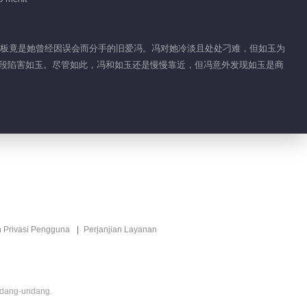
的老板竟是她曾经因误会而分手的旧爱冯。冯对她冷淡且处处刁难，但如玉为
手段陷害如玉。尽管如此，冯和如玉还是慢慢靠近，但冯意外发现如玉是商
n Privasi Pengguna
Perjanjian Layanan
ndang-undang.