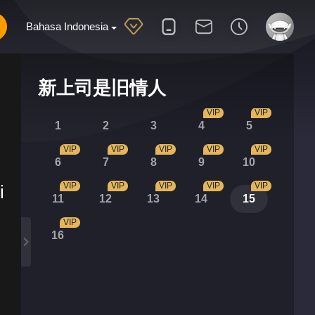
Bahasa Indonesia
新上司是旧情人
VIP
VIP
1
2
3
4
5
VIP
VIP
VIP
VIP
VIP
6
7
8
9
10
VIP
VIP
VIP
VIP
VIP
i
11
12
13
14
15
VIP
16