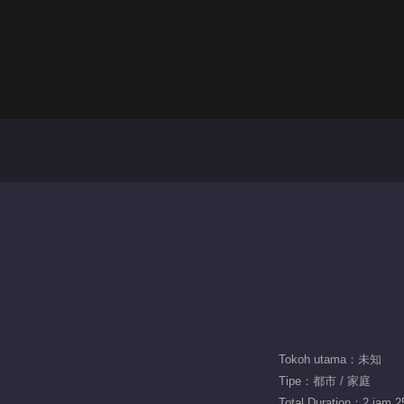
Tokoh utama：未知
Tipe：都市 / 家庭
Total Duration：2 jam 2