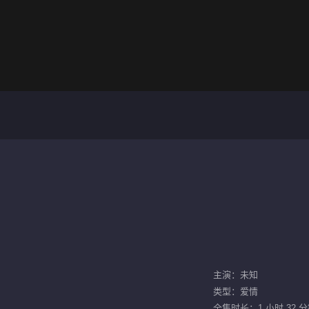
主演：未知
类型：爱情
全集时长：1 小时 32 