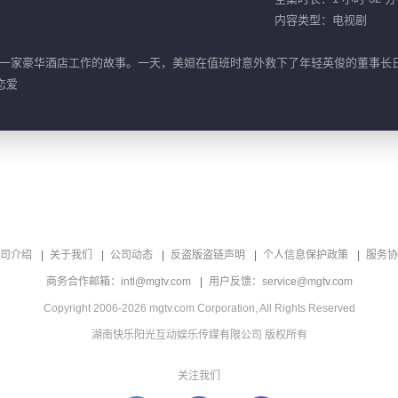
内容类型：电视剧
一家豪华酒店工作的故事。一天，美姮在值班时意外救下了年轻英俊的董事长
恋爱
司介绍
关于我们
公司动态
反盗版盗链声明
个人信息保护政策
服务协
商务合作邮箱：intl@mgtv.com
用户反馈：service@mgtv.com
Copyright 2006-2026 mgtv.com Corporation, All Rights Reserved
湖南快乐阳光互动娱乐传媒有限公司 版权所有
关注我们