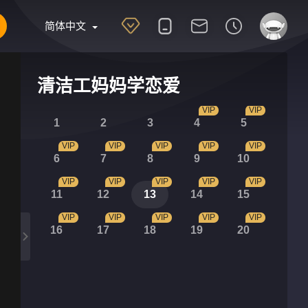
简体中文
清洁工妈妈学恋爱
VIP
VIP
1
2
3
4
5
VIP
VIP
VIP
VIP
VIP
6
7
8
9
10
VIP
VIP
VIP
VIP
VIP
11
12
13
14
15
VIP
VIP
VIP
VIP
VIP
16
17
18
19
20