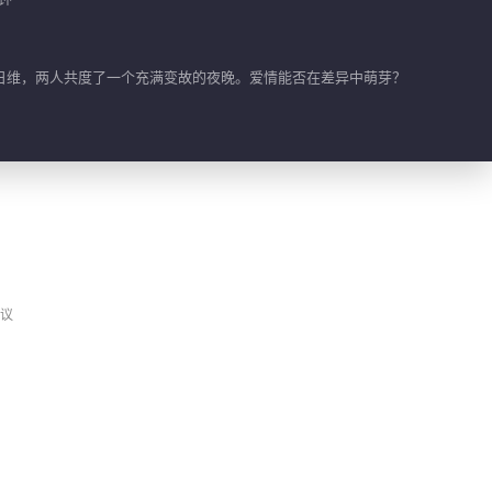
日维，两人共度了一个充满变故的夜晚。爱情能否在差异中萌芽？
议