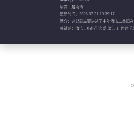
语言：越南语
更新时间：2026-07-21 19:39:17
简介：这部剧主要讲述了中年清洁工美姮在
关键词：
清洁工妈妈学恋爱 清洁工 妈妈学
公